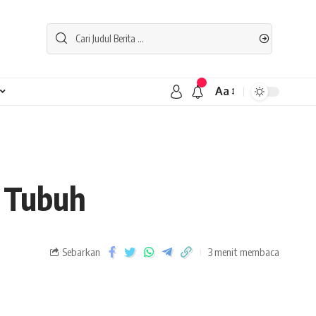
Aa
 Tubuh
Sebarkan
3 menit membaca