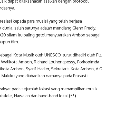
sik dapat dilaksanakan asalkan dengan protokol
andasnya.
siasi kepada para musisi yang telah berjasa
unia, salah satunya adalah mendiang Glenn Fredly.
020 silam itu paling getol menyuarakan Ambon sebagai
aupun film.
agai Kota Musik oleh UNESCO, turut dihadiri oleh Plt.
Ie, Walikota Ambon, Richard Louhenapessy, Forkopimda
kota Ambon, Syarif Hadler, Sekretaris Kota Ambon, A.G
h Maluku yang diabadikan namanya pada Prasasti.
ik rakyat pada sejumlah lokasi yang menampilkan musik
ukulele, Hawaian dan band-band lokal.
(**)