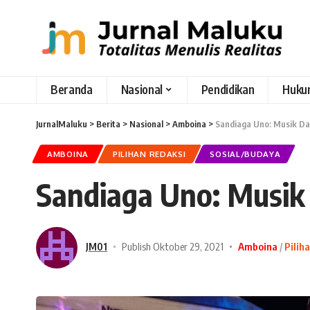
Beranda
Nasional
Pendidikan
Huku
JurnalMaluku
>
Berita
>
Nasional
>
Amboina
>
Sandiaga Uno: Musik D
AMBOINA
PILIHAN REDAKSI
SOSIAL/BUDAYA
Sandiaga Uno: Musik
JM01
Publish Oktober 29, 2021
Amboina
Pilih