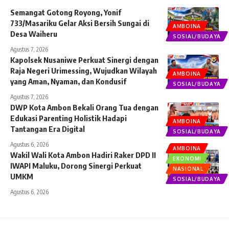
Semangat Gotong Royong, Yonif
733/Masariku Gelar Aksi Bersih Sungai di
AMBOINA
Desa Waiheru
SOSIAL/BUDAYA
Agustus 7, 2026
Kapolsek Nusaniwe Perkuat Sinergi dengan
Raja Negeri Urimessing, Wujudkan Wilayah
AMBOINA
yang Aman, Nyaman, dan Kondusif
SOSIAL/BUDAYA
Agustus 7, 2026
DWP Kota Ambon Bekali Orang Tua dengan
Edukasi Parenting Holistik Hadapi
AMBOINA
Tantangan Era Digital
SOSIAL/BUDAYA
Agustus 6, 2026
AMBOINA
Wakil Wali Kota Ambon Hadiri Raker DPD II
EKONOMI
IWAPI Maluku, Dorong Sinergi Perkuat
NASIONAL
UMKM
SOSIAL/BUDAYA
Agustus 6, 2026