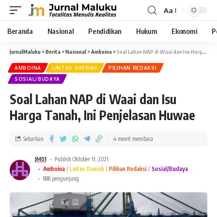
Aa
Beranda
Nasional
Pendidikan
Hukum
Ekonomi
P
JurnalMaluku
>
Berita
>
Nasional
>
Amboina
>
Soal Lahan NAP di Waai dan Isu Harga Tanah, Ini Penjelasan Huwae
AMBOINA
LINTAS DAERAH
PILIHAN REDAKSI
SOSIAL/BUDAYA
Soal Lahan NAP di Waai dan Isu
Harga Tanah, Ini Penjelasan Huwae
Sebarkan
4 menit membaca
JM01
Publish Oktober 11, 2021
Amboina
Lintas Daerah
Pilihan Redaksi
Sosial/Budaya
888 pengunjung