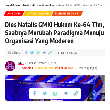
JurnalMaluku
>
Berita
>
Nasional
>
Amboina
>
Dies Natalis GMKI Hukum Ke-64 Thn, Saatnya Merubah Paradigma Menuju Organisasi Yang Moderen
AMBOINA
LINTAS DAERAH
PILIHAN REDAKSI
Dies Natalis GMKI Hukum Ke-64 Thn,
Saatnya Merubah Paradigma Menuju
Organisasi Yang Moderen
Sebarkan
4 menit membaca
JM01
Publish Oktober 10, 2021
Amboina
Lintas Daerah
Pilihan Redaksi
697 pengunjung