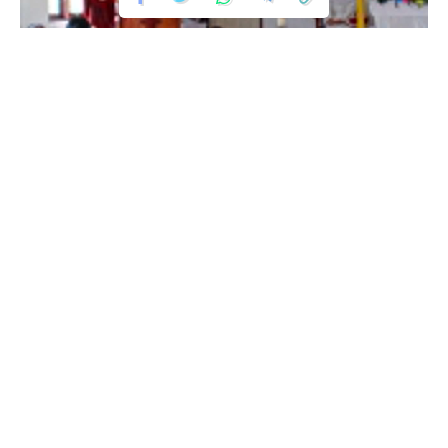
Tetap Terhubung
(10/01/2022) mengatakan Pesan Moral di Hari Bahagia ini
cuman satu.
235.3k
Pengikut
56.4k
Pengikut
Suka
Ikuti
“Politisi yang Berintegritas adalah Politisi yang mampu
mensinergikan kata dan kerja”.
Fanspage Jurnal Maluku
Selain itu kata Limber, 3 periodesasi menjadi anggota DPRD
Jurnalmaluku
adalah sebuah prestasi dan kepercayaan yang di beri rakyat,
Yang tentunya di barengi dengan semangat dan ajaran Bung
Berita Terbaru
Karno yang membara dengan lebih mengedepankan
semangat gotong royong.
Semangat Gotong Royong, Yonif
733/Masariku Gelar Aksi Bersih Sungai
di Desa Waiheru
Kapolsek Nusaniwe Perkuat Sinergi
dengan Raja Negeri Urimessing,
Wujudkan Wilayah yang Aman,
Nyaman, dan Kondusif