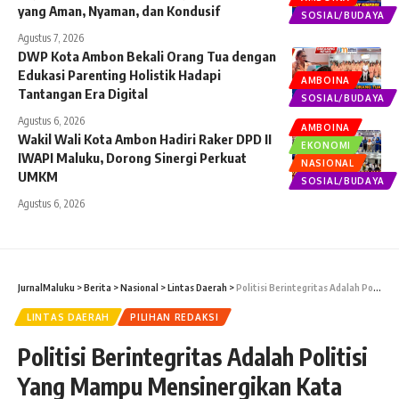
yang Aman, Nyaman, dan Kondusif
SOSIAL/BUDAYA
Agustus 7, 2026
DWP Kota Ambon Bekali Orang Tua dengan
Edukasi Parenting Holistik Hadapi
AMBOINA
Tantangan Era Digital
SOSIAL/BUDAYA
Agustus 6, 2026
AMBOINA
Wakil Wali Kota Ambon Hadiri Raker DPD II
EKONOMI
IWAPI Maluku, Dorong Sinergi Perkuat
NASIONAL
UMKM
SOSIAL/BUDAYA
Agustus 6, 2026
JurnalMaluku
>
Berita
>
Nasional
>
Lintas Daerah
>
Politisi Berintegritas Adalah Politisi Yang Mampu Mensinergikan Kata dan Kerja
LINTAS DAERAH
PILIHAN REDAKSI
Politisi Berintegritas Adalah Politisi
Yang Mampu Mensinergikan Kata