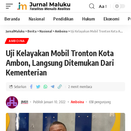
Aa
Beranda
Nasional
Pendidikan
Hukum
Ekonomi
P
JurnalMaluku
>
Berita
>
Nasional
>
Amboina
>
Uji Kelayakan Mobil Tronton Kota Ambon, Langsung Ditemukan Dari Kementerian
AMBOINA
Uji Kelayakan Mobil Tronton Kota
Ambon, Langsung Ditemukan Dari
Kementerian
Sebarkan
2 menit membaca
JM01
Publish Januari 10, 2022
Amboina
658 pengunjung