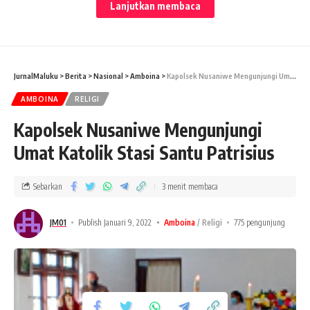
Lanjutkan membaca
JurnalMaluku
>
Berita
>
Nasional
>
Amboina
>
Kapolsek Nusaniwe Mengunjungi Umat Katolik Stasi Santu Patrisius
AMBOINA
RELIGI
Kapolsek Nusaniwe Mengunjungi
Umat Katolik Stasi Santu Patrisius
JURNALMALUKU
-Dirgahayu PDI Perjuangan Ke-49 “Bangun
Jiwanya, Bangun Badannya
Sebarkan
3 menit membaca
Untuk Indonesia Raya ” MERDEKA! Menjadi Ucapan
Sekaligus Pesan Moral Bagi Kader yang melaksanakan Giat
JM01
Publish Januari 9, 2022
Amboina
Religi
775 pengunjung
HUT di hari ini.
Frengki Limber, Politikus Tanimbar Daerah pemilihan III asal
Partai PDIP yang di Hubungi Via Telpon pada Senin