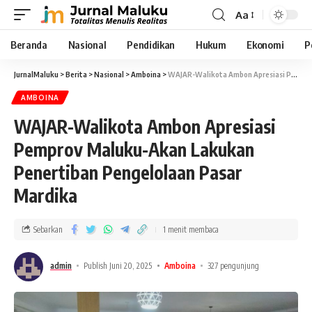
Aa
Beranda
Nasional
Pendidikan
Hukum
Ekonomi
P
JurnalMaluku
>
Berita
>
Nasional
>
Amboina
>
WAJAR-Walikota Ambon Apresiasi Pemprov Maluku-Akan Lakukan Penertiban Pengelolaan Pasar Mardika
AMBOINA
WAJAR-Walikota Ambon Apresiasi
Pemprov Maluku-Akan Lakukan
Penertiban Pengelolaan Pasar
Mardika
Sebarkan
1 menit membaca
admin
Publish Juni 20, 2025
Amboina
327 pengunjung