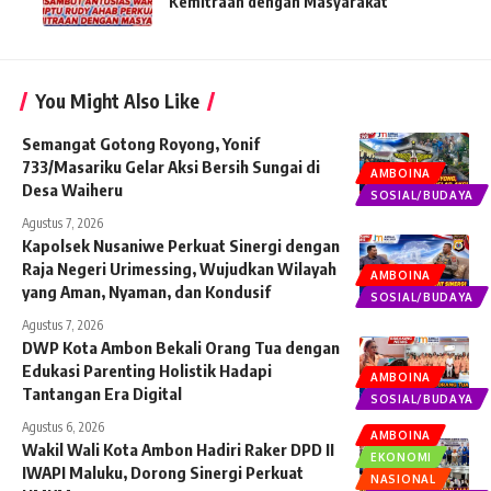
Kemitraan dengan Masyarakat
You Might Also Like
Semangat Gotong Royong, Yonif
733/Masariku Gelar Aksi Bersih Sungai di
AMBOINA
Desa Waiheru
SOSIAL/BUDAYA
Agustus 7, 2026
Kapolsek Nusaniwe Perkuat Sinergi dengan
Raja Negeri Urimessing, Wujudkan Wilayah
AMBOINA
yang Aman, Nyaman, dan Kondusif
SOSIAL/BUDAYA
Agustus 7, 2026
DWP Kota Ambon Bekali Orang Tua dengan
Edukasi Parenting Holistik Hadapi
AMBOINA
Tantangan Era Digital
SOSIAL/BUDAYA
Agustus 6, 2026
AMBOINA
Wakil Wali Kota Ambon Hadiri Raker DPD II
EKONOMI
IWAPI Maluku, Dorong Sinergi Perkuat
NASIONAL