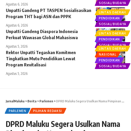
SOSIAL/BUDAYA
Agustus 6, 2026
Unpatti Gandeng PT TASPEN Sosialisasikan
LINTAS DAERAH
Program THT bagi ASN dan PPPK
PENDIDIKAN
SOSIAL/BUDAYA
Agustus 6, 2026
Unpatti Gandeng Diaspora Indonesia
LINTAS DAERAH
Perkuat Wawasan Global Mahasiswa
PENDIDIKAN
SOSIAL/BUDAYA
Agustus 5, 2026
LINTAS DAERAH
Rektor Unpatti Tegaskan Komitmen
NASIONAL
Tingkatkan Mutu Pendidikan Lewat
PENDIDIKAN
Program Revitalisasi
SOSIAL/BUDAYA
Agustus 5, 2026
JurnalMaluku
>
Berita
>
Parlemen
>
DPRD Maluku Segera Usulkan Nama Pimpinan ke Kemendagri
PARLEMEN
PILIHAN REDAKSI
DPRD Maluku Segera Usulkan Nama