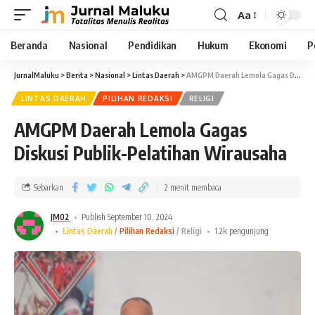
Aa
Beranda
Nasional
Pendidikan
Hukum
Ekonomi
P
JurnalMaluku
>
Berita
>
Nasional
>
Lintas Daerah
>
AMGPM Daerah Lemola Gagas Diskusi Publik-Pelatihan Wirausaha
LINTAS DAERAH
PILIHAN REDAKSI
RELIGI
AMGPM Daerah Lemola Gagas
Diskusi Publik-Pelatihan Wirausaha
Sebarkan
2 menit membaca
JM02
Publish September 10, 2024
Lintas Daerah
Pilihan Redaksi
Religi
1.2k pengunjung