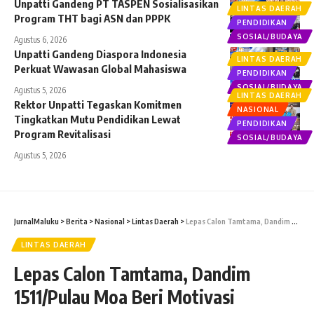
Unpatti Gandeng PT TASPEN Sosialisasikan
LINTAS DAERAH
Program THT bagi ASN dan PPPK
PENDIDIKAN
SOSIAL/BUDAYA
Agustus 6, 2026
Unpatti Gandeng Diaspora Indonesia
LINTAS DAERAH
Perkuat Wawasan Global Mahasiswa
PENDIDIKAN
SOSIAL/BUDAYA
Agustus 5, 2026
LINTAS DAERAH
Rektor Unpatti Tegaskan Komitmen
NASIONAL
Tingkatkan Mutu Pendidikan Lewat
PENDIDIKAN
Program Revitalisasi
SOSIAL/BUDAYA
Agustus 5, 2026
JurnalMaluku
>
Berita
>
Nasional
>
Lintas Daerah
>
Lepas Calon Tamtama, Dandim 1511/Pulau Moa Beri Motivasi
LINTAS DAERAH
Lepas Calon Tamtama, Dandim
1511/Pulau Moa Beri Motivasi