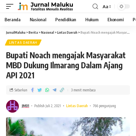
Aa
Beranda
Nasional
Pendidikan
Hukum
Ekonomi
P
JurnalMaluku
>
Berita
>
Nasional
>
Lintas Daerah
>
Bupati Noach mengajak Masyarakat MBD Dukung Ilmarang Dalam Ajang API 2021
LINTAS DAERAH
Bupati Noach mengajak Masyarakat
MBD Dukung Ilmarang Dalam Ajang
API 2021
Sebarkan
3 menit membaca
JM01
Publish Juli 2, 2021
Lintas Daerah
766 pengunjung