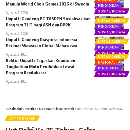
Menuju World Choir Games 2026 di Swedia
PENDIDIKAN
SOSIAL/BUDAYA
Agustus 6, 2026
Unpatti Gandeng PT TASPEN Sosialisasikan
LINTAS DAERAH
Program THT bagi ASN dan PPPK
PENDIDIKAN
SOSIAL/BUDAYA
Agustus 6, 2026
Unpatti Gandeng Diaspora Indonesia
LINTAS DAERAH
Perkuat Wawasan Global Mahasiswa
PENDIDIKAN
SOSIAL/BUDAYA
Agustus 5, 2026
LINTAS DAERAH
Rektor Unpatti Tegaskan Komitmen
NASIONAL
Tingkatkan Mutu Pendidikan Lewat
PENDIDIKAN
Program Revitalisasi
SOSIAL/BUDAYA
Agustus 5, 2026
JurnalMaluku
>
Berita
>
Nasional
>
Lintas Daerah
>
Hut Polri Ke-75 Tahun, Gelar Vaksinasi Massal di MBD Untuk Capai Herd Immunity
LINTAS DAERAH