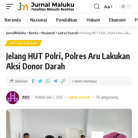
Aa
Beranda
Nasional
Pendidikan
Hukum
Ekonomi
P
JurnalMaluku
>
Berita
>
Nasional
>
Lintas Daerah
>
Jelang HUT Polri, Polres Aru Lakukan Aksi Donor Darah
LINTAS DAERAH
Jelang HUT Polri, Polres Aru Lakukan
Aksi Donor Darah
Sebarkan
1 menit membaca
JM01
Publish Juni 7, 2022
Lintas Daerah
716 pengunjung