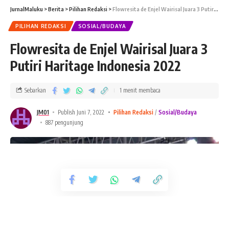
JurnalMaluku
>
Berita
>
Pilihan Redaksi
>
Flowresita de Enjel Wairisal Juara 3 Putiri Haritage Indonesia 2022
PILIHAN REDAKSI
SOSIAL/BUDAYA
Flowresita de Enjel Wairisal Juara 3
Putiri Haritage Indonesia 2022
Sebarkan
1 menit membaca
JM01
Publish Juni 7, 2022
Pilihan Redaksi
Sosial/Budaya
887 pengunjung
JURNALMALUKU
– Kepala Desa Gulili kecamatan Aru
Tengah dilaporkan ke Kejaksaan Negeri Kepulauan Aru
terkait dugaan penyelewengan Dana Desa.
Tetap Terhubung
Hal tersebut disampaikan oleh pelapor atas nama Syarif
Fatukaloba dan rekan-rekannya kepada JurnalMaluku.net,
235.3k
Pengikut
56.4k
Pengikut
Suka
Ikuti
bahwa berdasarkan dugaan penyelewengan Dana Desa