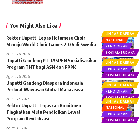
You Might Also Like
LINTAS DAERAH
Rektor Unpatti Lepas Hotumese Choir
NASIONAL
Menuju World Choir Games 2026 di Swedia
PENDIDIKAN
SOSIAL/BUDAYA
Agustus 6, 2026
Unpatti Gandeng PT TASPEN Sosialisasikan
LINTAS DAERAH
Program THT bagi ASN dan PPPK
PENDIDIKAN
SOSIAL/BUDAYA
Agustus 6, 2026
Unpatti Gandeng Diaspora Indonesia
LINTAS DAERAH
Perkuat Wawasan Global Mahasiswa
PENDIDIKAN
SOSIAL/BUDAYA
Agustus 5, 2026
LINTAS DAERAH
Rektor Unpatti Tegaskan Komitmen
NASIONAL
Tingkatkan Mutu Pendidikan Lewat
PENDIDIKAN
Program Revitalisasi
SOSIAL/BUDAYA
Agustus 5, 2026