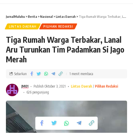
JurnalMaluku
>
Berita
>
Nasional
>
Lintas Daerah
>
Tiga Rumah Warga Terbakar, Lanal Aru Turunkan Tim Padamkan Si Jago Merah
LINTAS DAERAH
PILIHAN REDAKSI
Tiga Rumah Warga Terbakar, Lanal
Aru Turunkan Tim Padamkan Si Jago
Merah
Sebarkan
1 menit membaca
JM01
Publish Oktober 3, 2021
Lintas Daerah
Pilihan Redaksi
626 pengunjung