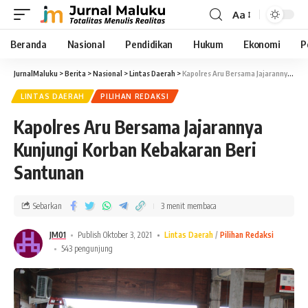
Aa
Beranda
Nasional
Pendidikan
Hukum
Ekonomi
P
JurnalMaluku
>
Berita
>
Nasional
>
Lintas Daerah
>
Kapolres Aru Bersama Jajarannya Kunjungi Korban Kebakaran Beri Santunan
LINTAS DAERAH
PILIHAN REDAKSI
Kapolres Aru Bersama Jajarannya
Kunjungi Korban Kebakaran Beri
Santunan
Sebarkan
3 menit membaca
JM01
Publish Oktober 3, 2021
Lintas Daerah
Pilihan Redaksi
543 pengunjung