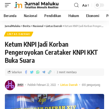
Aa
Beranda
Nasional
Pendidikan
Hukum
Ekonomi
P
JurnalMaluku
>
Berita
>
Nasional
>
Lintas Daerah
>
Ketum KNPI Jadi Korban Pengeroyokan Cerataker KNPI KKT Buka Suara
LINTAS DAERAH
Ketum KNPI Jadi Korban
Pengeroyokan Cerataker KNPI KKT
Buka Suara
Sebarkan
2 menit membaca
JM01
Publish Februari 22, 2022
Lintas Daerah
610 pengunjung