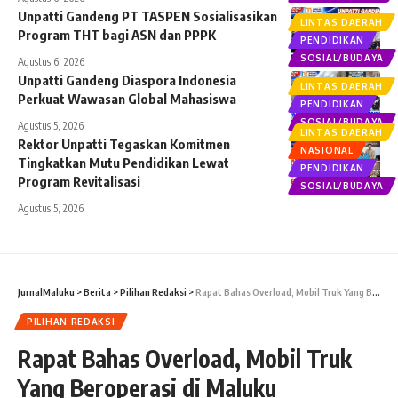
Unpatti Gandeng PT TASPEN Sosialisasikan
LINTAS DAERAH
Program THT bagi ASN dan PPPK
PENDIDIKAN
SOSIAL/BUDAYA
Agustus 6, 2026
Unpatti Gandeng Diaspora Indonesia
LINTAS DAERAH
Perkuat Wawasan Global Mahasiswa
PENDIDIKAN
SOSIAL/BUDAYA
Agustus 5, 2026
LINTAS DAERAH
Rektor Unpatti Tegaskan Komitmen
NASIONAL
Tingkatkan Mutu Pendidikan Lewat
PENDIDIKAN
Program Revitalisasi
SOSIAL/BUDAYA
Agustus 5, 2026
JurnalMaluku
>
Berita
>
Pilihan Redaksi
>
Rapat Bahas Overload, Mobil Truk Yang Beroperasi di Maluku
PILIHAN REDAKSI
Rapat Bahas Overload, Mobil Truk
Yang Beroperasi di Maluku