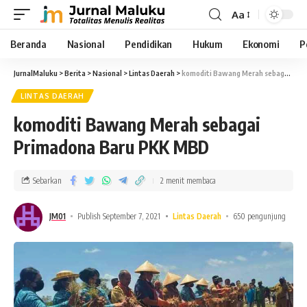
Aa
Beranda
Nasional
Pendidikan
Hukum
Ekonomi
P
JurnalMaluku
>
Berita
>
Nasional
>
Lintas Daerah
>
komoditi Bawang Merah sebagai Primadona Baru PKK MBD
LINTAS DAERAH
komoditi Bawang Merah sebagai
Primadona Baru PKK MBD
Sebarkan
2 menit membaca
JM01
Publish September 7, 2021
Lintas Daerah
650 pengunjung