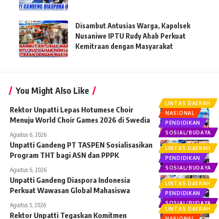
Disambut Antusias Warga, Kapolsek
Nusaniwe IPTU Rudy Ahab Perkuat
Kemitraan dengan Masyarakat
You Might Also Like
LINTAS DAERAH
Rektor Unpatti Lepas Hotumese Choir
NASIONAL
Menuju World Choir Games 2026 di Swedia
PENDIDIKAN
SOSIAL/BUDAYA
Agustus 6, 2026
Unpatti Gandeng PT TASPEN Sosialisasikan
LINTAS DAERAH
Program THT bagi ASN dan PPPK
PENDIDIKAN
SOSIAL/BUDAYA
Agustus 6, 2026
Unpatti Gandeng Diaspora Indonesia
LINTAS DAERAH
Perkuat Wawasan Global Mahasiswa
PENDIDIKAN
SOSIAL/BUDAYA
Agustus 5, 2026
LINTAS DAERAH
Rektor Unpatti Tegaskan Komitmen
NASIONAL