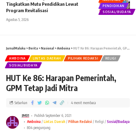
Tingkatkan Mutu Pendidikan Lewat
PENDIDIKAN
Program Revitalisasi
SOSIAL/BUDAYA
Agustus 5, 2026
JurnalMaluku
>
Berita
>
Nasional
>
Amboina
>
HUT Ke 86: Harapan Pemerintah, GPM Tetap Jadi Mitra
AMBOINA
LINTAS DAERAH
PILIHAN REDAKSI
RELIGI
SOSIAL/BUDAYA
HUT Ke 86: Harapan Pemerintah,
GPM Tetap Jadi Mitra
Sebarkan
4 menit membaca
JM01
Publish September 6, 2021
Amboina
Lintas Daerah
Pilihan Redaksi
Religi
Sosial/Budaya
804 pengunjung