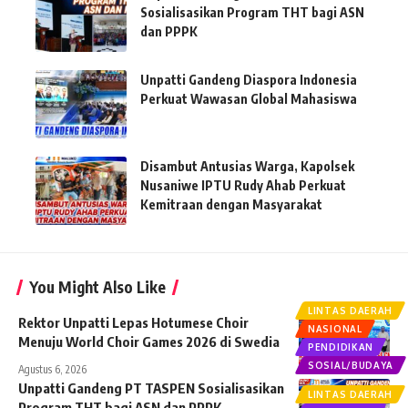
Sosialisasikan Program THT bagi ASN
dan PPPK
Unpatti Gandeng Diaspora Indonesia
Perkuat Wawasan Global Mahasiswa
Disambut Antusias Warga, Kapolsek
Nusaniwe IPTU Rudy Ahab Perkuat
Kemitraan dengan Masyarakat
You Might Also Like
LINTAS DAERAH
Rektor Unpatti Lepas Hotumese Choir
NASIONAL
Menuju World Choir Games 2026 di Swedia
PENDIDIKAN
SOSIAL/BUDAYA
Agustus 6, 2026
Unpatti Gandeng PT TASPEN Sosialisasikan
LINTAS DAERAH
Program THT bagi ASN dan PPPK