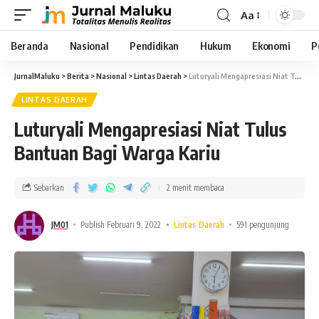
Aa
Beranda
Nasional
Pendidikan
Hukum
Ekonomi
P
JurnalMaluku
>
Berita
>
Nasional
>
Lintas Daerah
>
Luturyali Mengapresiasi Niat Tulus Bantuan Bagi Warga Kariu
LINTAS DAERAH
Luturyali Mengapresiasi Niat Tulus
Bantuan Bagi Warga Kariu
Sebarkan
2 menit membaca
JM01
Publish Februari 9, 2022
Lintas Daerah
591 pengunjung