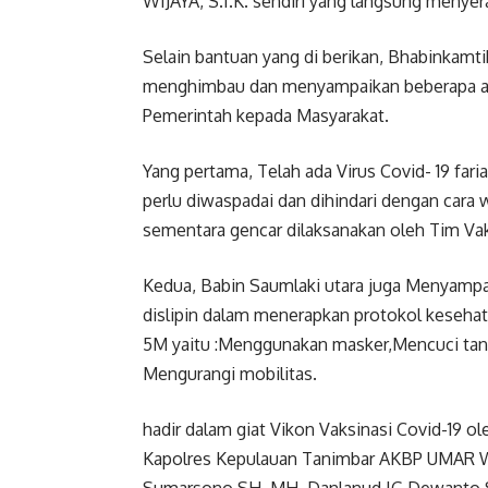
WIJAYA, S.I.K. sendiri yang langsung menye
Selain bantuan yang di berikan, Bhabinkamt
menghimbau dan menyampaikan beberapa ara
Pemerintah kepada Masyarakat.
Yang pertama, Telah ada Virus Covid- 19 far
perlu diwaspadai dan dihindari dengan cara 
sementara gencar dilaksanakan oleh Tim Vak
Kedua, Babin Saumlaki utara juga Menyampai
dislipin dalam menerapkan protokol keseha
5M yaitu :Menggunakan masker,Mencuci tan
Mengurangi mobilitas.
hadir dalam giat Vikon Vaksinasi Covid-19 o
Kapolres Kepulauan Tanimbar AKBP UMAR WIJ
Sumarsono.SH.,MH, Danlanud IG Dewanto Sa