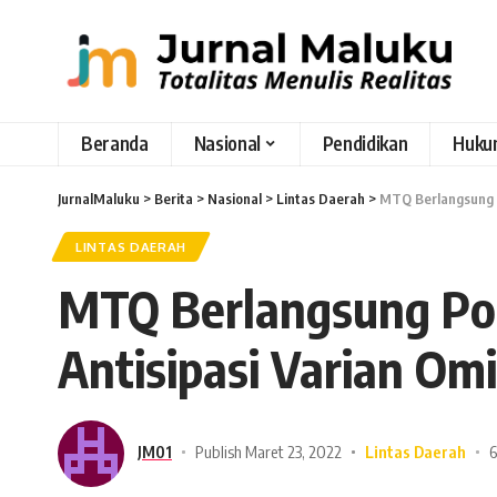
Beranda
Nasional
Pendidikan
Huku
JurnalMaluku
>
Berita
>
Nasional
>
Lintas Daerah
>
MTQ Berlangsung P
LINTAS DAERAH
MTQ Berlangsung Pol
Antisipasi Varian Om
JM01
Publish Maret 23, 2022
Lintas Daerah
6