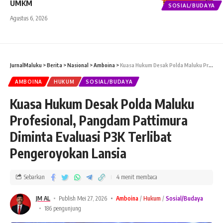
UMKM
SOSIAL/BUDAYA
Agustus 6, 2026
JurnalMaluku
>
Berita
>
Nasional
>
Amboina
>
Kuasa Hukum Desak Polda Maluku Profesional, Pangdam Pattimura Diminta Evaluasi P3K Terlibat Pengeroyokan Lansia
AMBOINA
HUKUM
SOSIAL/BUDAYA
Kuasa Hukum Desak Polda Maluku
Profesional, Pangdam Pattimura
Diminta Evaluasi P3K Terlibat
Pengeroyokan Lansia
Sebarkan
4 menit membaca
JM AL
Publish Mei 27, 2026
Amboina
Hukum
Sosial/Budaya
186 pengunjung