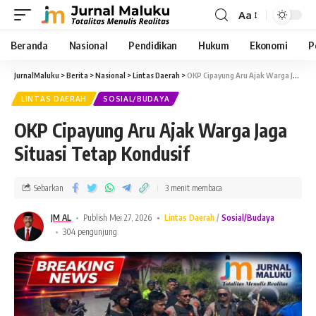
Aa
Beranda
Nasional
Pendidikan
Hukum
Ekonomi
P
JurnalMaluku
>
Berita
>
Nasional
>
Lintas Daerah
>
OKP Cipayung Aru Ajak Warga Jaga Situasi Tetap Kondusif
LINTAS DAERAH
SOSIAL/BUDAYA
OKP Cipayung Aru Ajak Warga Jaga
Situasi Tetap Kondusif
Sebarkan
3 menit membaca
JM AL
Publish Mei 27, 2026
Lintas Daerah
Sosial/Budaya
304 pengunjung