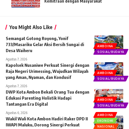
Kemitraan dengan Masyarakat
You Might Also Like
Semangat Gotong Royong, Yonif
733/Masariku Gelar Aksi Bersih Sungai di
AMBOINA
Desa Waiheru
SOSIAL/BUDAYA
Agustus 7, 2026
Kapolsek Nusaniwe Perkuat Sinergi dengan
Raja Negeri Urimessing, Wujudkan Wilayah
AMBOINA
yang Aman, Nyaman, dan Kondusif
SOSIAL/BUDAYA
Agustus 7, 2026
DWP Kota Ambon Bekali Orang Tua dengan
Edukasi Parenting Holistik Hadapi
AMBOINA
Tantangan Era Digital
SOSIAL/BUDAYA
Agustus 6, 2026
AMBOINA
Wakil Wali Kota Ambon Hadiri Raker DPD II
EKONOMI
IWAPI Maluku, Dorong Sinergi Perkuat
NASIONAL