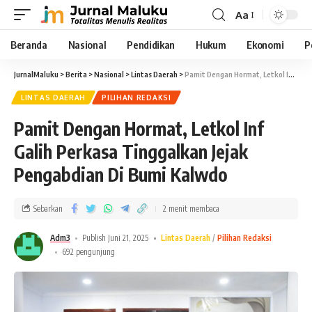
Aa
Beranda
Nasional
Pendidikan
Hukum
Ekonomi
P
JurnalMaluku
>
Berita
>
Nasional
>
Lintas Daerah
>
Pamit Dengan Hormat, Letkol Inf Galih Perkasa Tinggalkan Jejak Pengabdian Di Bumi Kalwdo
LINTAS DAERAH
PILIHAN REDAKSI
Pamit Dengan Hormat, Letkol Inf
Galih Perkasa Tinggalkan Jejak
Pengabdian Di Bumi Kalwdo
Sebarkan
2 menit membaca
Adm3
Publish Juni 21, 2025
Lintas Daerah
Pilihan Redaksi
692 pengunjung