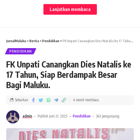
Lanjutkan membaca
JURNALMALUKU
-Ikatan Dokter Indonesia cabang Ambon
bersama RS. Mata JEC Orbita menggelar, seminar publik JEC
dan skrining mata minus, dengan tema, “Serunya dunia
tanpa kacamata, solusi untuk mata minus”. Yang
berlangsung di maluku citi mall, Sabtu (21/06/2025).
JurnalMaluku
>
Berita
>
Pendidikan
>
FK Unpati Canangkan Dies Natalis ke 17 Tahun, Siap Berdampak Besar Bagi Maluku.
PENDIDIKAN
Hadir pada kegiatan yang berlangsung Walikota Ambon
FK Unpati Canangkan Dies Natalis ke
Bodewin Watimena sekaligus membuka secara resmi
kegiatan, Kadis kesehatan kota Ambon, Ketua IDI kota
17 Tahun, Siap Berdampak Besar
Ambon, para narasumber, dan peserta yang hadir mengikuti
Bagi Maluku.
seminar.
Sebarkan
4 menit membaca
admin
Publish Juni 21, 2025
Pendidikan
343 pengunjung