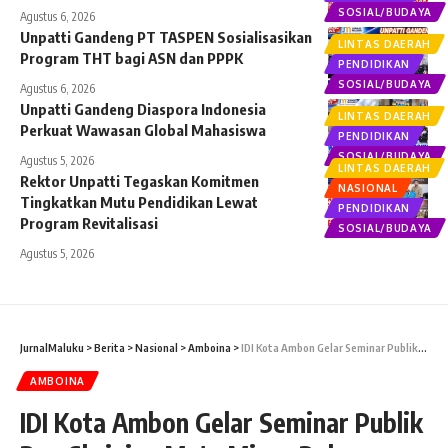
SOSIAL/BUDAYA
Agustus 6, 2026
Unpatti Gandeng PT TASPEN Sosialisasikan
LINTAS DAERAH
Program THT bagi ASN dan PPPK
PENDIDIKAN
SOSIAL/BUDAYA
Agustus 6, 2026
Unpatti Gandeng Diaspora Indonesia
LINTAS DAERAH
Perkuat Wawasan Global Mahasiswa
PENDIDIKAN
SOSIAL/BUDAYA
Agustus 5, 2026
LINTAS DAERAH
Rektor Unpatti Tegaskan Komitmen
NASIONAL
Tingkatkan Mutu Pendidikan Lewat
PENDIDIKAN
Program Revitalisasi
SOSIAL/BUDAYA
Agustus 5, 2026
JurnalMaluku
>
Berita
>
Nasional
>
Amboina
>
IDI Kota Ambon Gelar Seminar Publik Dan Skrining Mata Minus Dalam Rangka HBDI Ke 117.
AMBOINA
IDI Kota Ambon Gelar Seminar Publik