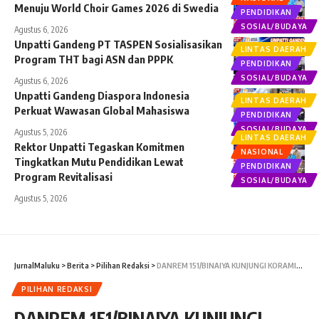
Menuju World Choir Games 2026 di Swedia
PENDIDIKAN
SOSIAL/BUDAYA
Agustus 6, 2026
Unpatti Gandeng PT TASPEN Sosialisasikan
LINTAS DAERAH
Program THT bagi ASN dan PPPK
PENDIDIKAN
SOSIAL/BUDAYA
Agustus 6, 2026
Unpatti Gandeng Diaspora Indonesia
LINTAS DAERAH
Perkuat Wawasan Global Mahasiswa
PENDIDIKAN
SOSIAL/BUDAYA
Agustus 5, 2026
LINTAS DAERAH
Rektor Unpatti Tegaskan Komitmen
NASIONAL
Tingkatkan Mutu Pendidikan Lewat
PENDIDIKAN
Program Revitalisasi
SOSIAL/BUDAYA
Agustus 5, 2026
JurnalMaluku
>
Berita
>
Pilihan Redaksi
>
DANREM 151/BINAIYA KUNJUNGI KORAMIL 1506-05 WAMSISI
PILIHAN REDAKSI
DANREM 151/BINAIYA KUNJUNGI