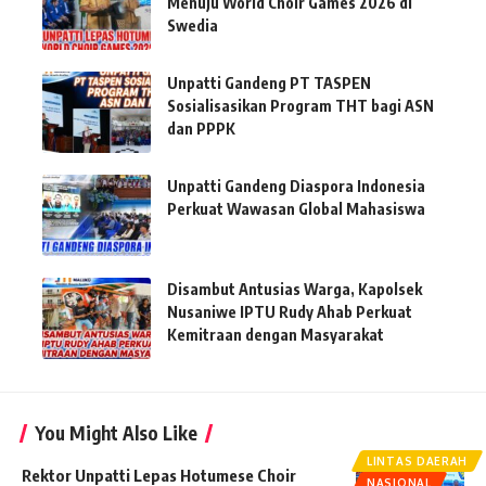
Menuju World Choir Games 2026 di
Swedia
Unpatti Gandeng PT TASPEN
Sosialisasikan Program THT bagi ASN
dan PPPK
Unpatti Gandeng Diaspora Indonesia
Perkuat Wawasan Global Mahasiswa
Disambut Antusias Warga, Kapolsek
Nusaniwe IPTU Rudy Ahab Perkuat
Kemitraan dengan Masyarakat
You Might Also Like
LINTAS DAERAH
Rektor Unpatti Lepas Hotumese Choir
NASIONAL