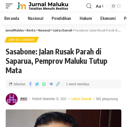
Aa
Beranda
Nasional
Pendidikan
Hukum
Ekonomi
P
JurnalMaluku
>
Berita
>
Nasional
>
Lintas Daerah
>
Sasabone: Jalan Rusak Parah di Saparua, Pemprov Maluku Tutup Mata
LINTAS DAERAH
Sasabone: Jalan Rusak Parah di
Saparua, Pemprov Maluku Tutup
Mata
Sebarkan
2 menit membaca
JM01
Publish Desember 12, 2021
Lintas Daerah
802 pengunjung