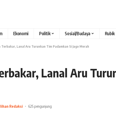
m
Ekonomi
Politik
Sosial/Budaya
Rubik
 Terbakar, Lanal Aru Turunkan Tim Padamkan Si Jago Merah
erbakar, Lanal Aru Tur
ilihan Redaksi
625 pengunjung