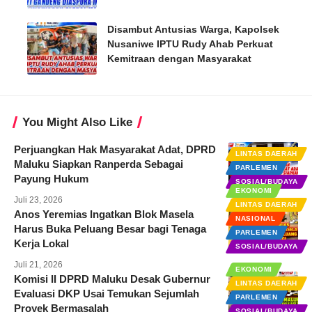
Disambut Antusias Warga, Kapolsek
Nusaniwe IPTU Rudy Ahab Perkuat
Kemitraan dengan Masyarakat
You Might Also Like
Perjuangkan Hak Masyarakat Adat, DPRD
LINTAS DAERAH
Maluku Siapkan Ranperda Sebagai
PARLEMEN
Payung Hukum
SOSIAL/BUDAYA
EKONOMI
Juli 23, 2026
LINTAS DAERAH
Anos Yeremias Ingatkan Blok Masela
NASIONAL
Harus Buka Peluang Besar bagi Tenaga
PARLEMEN
Kerja Lokal
SOSIAL/BUDAYA
Juli 21, 2026
EKONOMI
Komisi II DPRD Maluku Desak Gubernur
LINTAS DAERAH
Evaluasi DKP Usai Temukan Sejumlah
PARLEMEN
Proyek Bermasalah
SOSIAL/BUDAYA