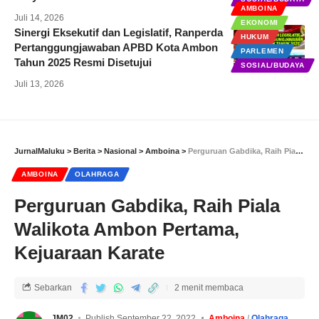
AMBOINA
Juli 14, 2026
EKONOMI
Sinergi Eksekutif dan Legislatif, Ranperda
HUKUM
Pertanggungjawaban APBD Kota Ambon
PARLEMEN
Tahun 2025 Resmi Disetujui
SOSIAL/BUDAYA
Juli 13, 2026
JurnalMaluku
>
Berita
>
Nasional
>
Amboina
>
Perguruan Gabdika, Raih Piala Walikota Ambon Pertama, Kejuaraan Karate
AMBOINA
OLAHRAGA
Perguruan Gabdika, Raih Piala
Walikota Ambon Pertama,
Kejuaraan Karate
Sebarkan
2 menit membaca
JM02
Publish September 22, 2022
Amboina
Olahraga