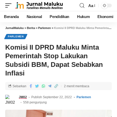
Aa
Beranda
Nasional
Pendidikan
Hukum
Ekonomi
JurnalMaluku
>
Berita
>
Parlemen
>
Komisi II DPRD Maluku Minta Pemerintah Stop Lakukan Subsidi BBM, Dapat Sebabkan Inflasi
PARLEMEN
Komisi II DPRD Maluku Minta
Pemerintah Stop Lakukan
Subsidi BBM, Dapat Sebabkan
Inflasi
Sebarkan
2 menit membaca
JM02
Publish September 22, 2022
Parlemen
558 pengunjung