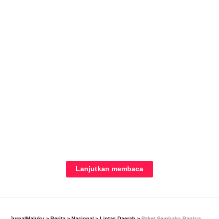
JURNALMALUKU-
Perguruan Karateka Gabdika akhirnya
keluar sebagai juara umum piala Wali Kota Ambon tahun 2022,
Lanjutkan membaca
dalam kejuaraan karate yang diselenggarakan oleh Forum
Olahraga Karate Indonesia (FORKI) Kota Ambon.
Ketua Forki Kota Ambon Agus Ririmasse menjelaskan, para
JurnalMaluku
>
Berita
>
Nasional
>
Lintas Daerah
>
Paket Sembako Bantuan Presiden RI Diterima Masyarakat MBD