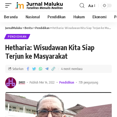
Aa
Beranda
Nasional
Pendidikan
Hukum
Ekonomi
P
JurnalMaluku
>
Berita
>
Pendidikan
>
Hetharia: Wisudawan Kita Siap Terjun ke Masyarakat
PENDIDIKAN
Hetharia: Wisudawan Kita Siap
Terjun ke Masyarakat
Sebarkan
4 menit membaca
JM01
Publish Mei 14, 2022
Pendidikan
739 pengunjung