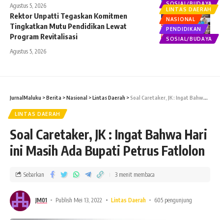
SOSIAL/BUDAYA
Agustus 5, 2026
LINTAS DAERAH
Rektor Unpatti Tegaskan Komitmen
NASIONAL
Tingkatkan Mutu Pendidikan Lewat
PENDIDIKAN
Program Revitalisasi
SOSIAL/BUDAYA
Agustus 5, 2026
JurnalMaluku
>
Berita
>
Nasional
>
Lintas Daerah
>
Soal Caretaker, JK : Ingat Bahwa Hari ini Masih Ada Bupati Petrus Fatlolon
LINTAS DAERAH
Soal Caretaker, JK : Ingat Bahwa Hari
ini Masih Ada Bupati Petrus Fatlolon
Sebarkan
3 menit membaca
JM01
Publish Mei 13, 2022
Lintas Daerah
605 pengunjung