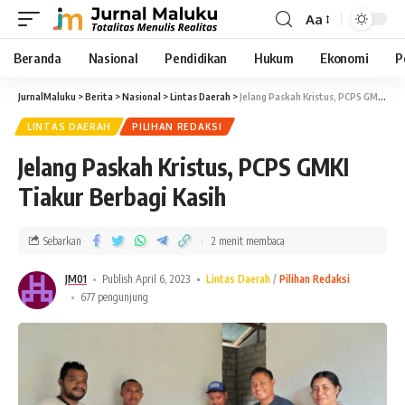
Aa
Beranda
Nasional
Pendidikan
Hukum
Ekonomi
P
JurnalMaluku
>
Berita
>
Nasional
>
Lintas Daerah
>
Jelang Paskah Kristus, PCPS GMKI Tiakur Berbagi Kasih
LINTAS DAERAH
PILIHAN REDAKSI
Jelang Paskah Kristus, PCPS GMKI
Tiakur Berbagi Kasih
Sebarkan
2 menit membaca
JM01
Publish April 6, 2023
Lintas Daerah
Pilihan Redaksi
677 pengunjung