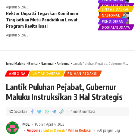
SOSIAL/BUDAYA
Agustus 5, 2026
LINTAS DAERAH
Rektor Unpatti Tegaskan Komitmen
NASIONAL
Tingkatkan Mutu Pendidikan Lewat
PENDIDIKAN
Program Revitalisasi
SOSIAL/BUDAYA
Agustus 5, 2026
JurnalMaluku
>
Berita
>
Nasional
>
Amboina
>
Lantik Puluhan Pejabat, Gubernur Maluku Instruksikan 3 Hal Strategis
AMBOINA
LINTAS DAERAH
PILIHAN REDAKSI
Lantik Puluhan Pejabat, Gubernur
Maluku Instruksikan 3 Hal Strategis
Sebarkan
4 menit membaca
JM02
Publish April 4, 2023
Amboina
Lintas Daerah
Pilihan Redaksi
760 pengunjung