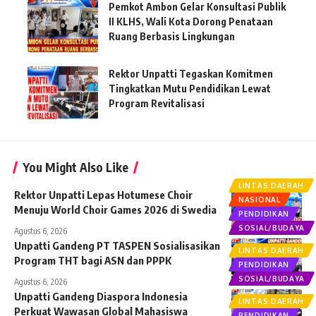
Pemkot Ambon Gelar Konsultasi Publik
II KLHS, Wali Kota Dorong Penataan
Ruang Berbasis Lingkungan
Rektor Unpatti Tegaskan Komitmen
Tingkatkan Mutu Pendidikan Lewat
Program Revitalisasi
You Might Also Like
LINTAS DAERAH
Rektor Unpatti Lepas Hotumese Choir
NASIONAL
Menuju World Choir Games 2026 di Swedia
PENDIDIKAN
SOSIAL/BUDAYA
Agustus 6, 2026
Unpatti Gandeng PT TASPEN Sosialisasikan
LINTAS DAERAH
Program THT bagi ASN dan PPPK
PENDIDIKAN
SOSIAL/BUDAYA
Agustus 6, 2026
Unpatti Gandeng Diaspora Indonesia
LINTAS DAERAH
Perkuat Wawasan Global Mahasiswa
PENDIDIKAN