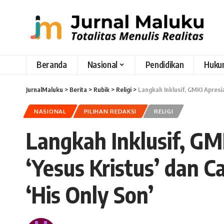
Beranda
Nasional
Pendidikan
Huku
JurnalMaluku
>
Berita
>
Rubik
>
Religi
>
Langkah Inklusif, GMKI Apresi
NASIONAL
PILIHAN REDAKSI
RELIGI
Langkah Inklusif, G
‘Yesus Kristus’ dan C
‘His Only Son’