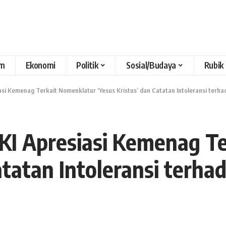
m
Ekonomi
Politik
Sosial/Budaya
Rubik
asi Kemenag Terkait Nomenklatur ‘Yesus Kristus’ dan Catatan Intoleransi terhad
MKI Apresiasi Kemenag T
atatan Intoleransi terh