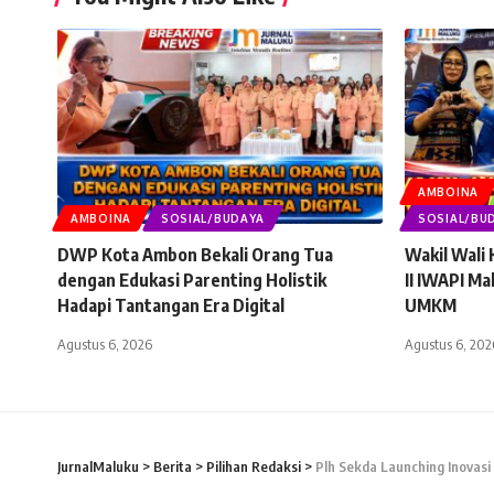
AMBOINA
AMBOINA
SOSIAL/BUDAYA
SOSIAL/BU
DWP Kota Ambon Bekali Orang Tua
Wakil Wali
dengan Edukasi Parenting Holistik
II IWAPI Ma
Hadapi Tantangan Era Digital
UMKM
Agustus 6, 2026
Agustus 6, 202
JurnalMaluku
>
Berita
>
Pilihan Redaksi
>
Plh Sekda Launching Inovas