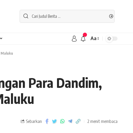
Aa
e Maluku
engan Para Dandim,
Maluku
Sebarkan
2 menit membaca