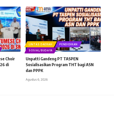
LINTAS DAERAH
PENDIDIKAN
SOSIAL/BUDAYA
se Choir
Unpatti Gandeng PT TASPEN
26 di
Sosialisasikan Program THT bagi ASN
dan PPPK
Agustus 6, 2026