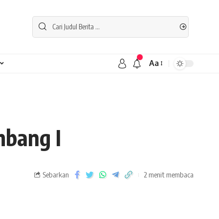
Aa
mbang I
Sebarkan
2 menit membaca