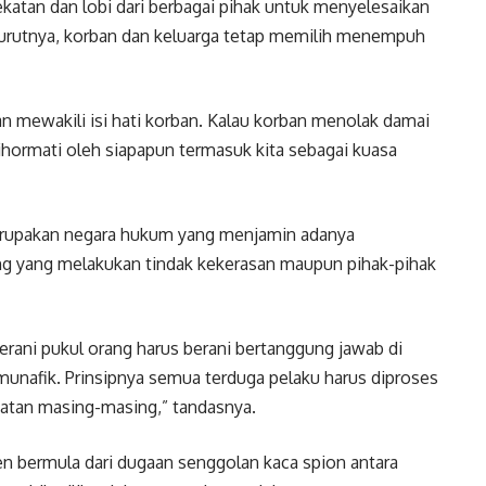
katan dan lobi dari berbagai pihak untuk menyelesaikan
urutnya, korban dan keluarga tetap memilih menempuh
n mewakili isi hati korban. Kalau korban menolak damai
dihormati oleh siapapun termasuk kita sebagai kuasa
upakan negara hukum yang menjamin adanya
ng yang melakukan tindak kekerasan maupun pihak-pihak
Berani pukul orang harus berani bertanggung jawab di
munafik. Prinsipnya semua terduga pelaku harus diproses
atan masing-masing,” tandasnya.
en bermula dari dugaan senggolan kaca spion antara