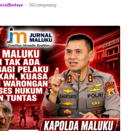
osial/Budaya
260 pengunjung