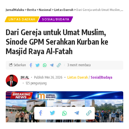
JurnalMaluku
>
Berita
>
Nasional
>
Lintas Daerah
>
Dari Gereja untuk Umat Muslim, Sinode GPM Serahkan Kurban ke Masjid Raya Al-Fatah
LINTAS DAERAH
SOSIAL/BUDAYA
Dari Gereja untuk Umat Muslim,
Sinode GPM Serahkan Kurban ke
Masjid Raya Al-Fatah
Sebarkan
3 menit membaca
JM AL
Publish Mei 26, 2026
Lintas Daerah
Sosial/Budaya
125 pengunjung