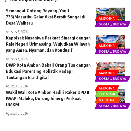
Semangat Gotong Royong, Yonif
733/Masariku Gelar Aksi Bersih Sungai di
AMBOINA
Desa Waiheru
SOSIAL/BUDAYA
Agustus 7, 2026
Kapolsek Nusaniwe Perkuat Sinergi dengan
Raja Negeri Urimessing, Wujudkan Wilayah
AMBOINA
yang Aman, Nyaman, dan Kondusif
SOSIAL/BUDAYA
Agustus 7, 2026
DWP Kota Ambon Bekali Orang Tua dengan
Edukasi Parenting Holistik Hadapi
AMBOINA
Tantangan Era Digital
SOSIAL/BUDAYA
Agustus 6, 2026
AMBOINA
Wakil Wali Kota Ambon Hadiri Raker DPD II
EKONOMI
IWAPI Maluku, Dorong Sinergi Perkuat
NASIONAL
UMKM
SOSIAL/BUDAYA
Agustus 6, 2026