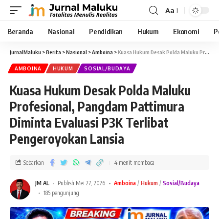
Aa
Beranda
Nasional
Pendidikan
Hukum
Ekonomi
P
JurnalMaluku
>
Berita
>
Nasional
>
Amboina
>
Kuasa Hukum Desak Polda Maluku Profesional, Pangdam Pattimura Diminta Evaluasi P3K Terlibat Pengeroyokan Lansia
AMBOINA
HUKUM
SOSIAL/BUDAYA
Kuasa Hukum Desak Polda Maluku
Profesional, Pangdam Pattimura
Diminta Evaluasi P3K Terlibat
Pengeroyokan Lansia
Sebarkan
4 menit membaca
JM AL
Publish Mei 27, 2026
Amboina
Hukum
Sosial/Budaya
185 pengunjung