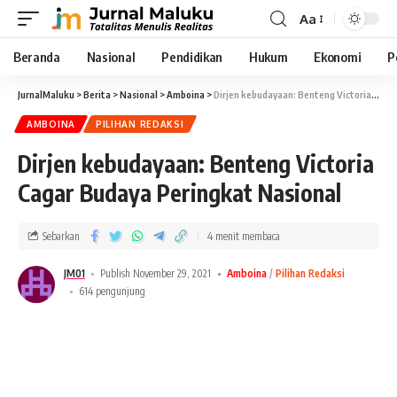
Aa
Beranda
Nasional
Pendidikan
Hukum
Ekonomi
P
JurnalMaluku
>
Berita
>
Nasional
>
Amboina
>
Dirjen kebudayaan: Benteng Victoria Cagar Budaya Peringkat Nasional
AMBOINA
PILIHAN REDAKSI
Dirjen kebudayaan: Benteng Victoria
Cagar Budaya Peringkat Nasional
Sebarkan
4 menit membaca
JM01
Publish November 29, 2021
Amboina
Pilihan Redaksi
614 pengunjung