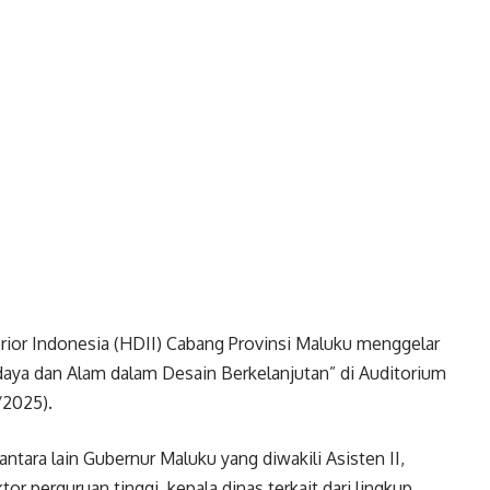
ior Indonesia (HDII) Cabang Provinsi Maluku menggelar
aya dan Alam dalam Desain Berkelanjutan” di Auditorium
/2025).
 antara lain Gubernur Maluku yang diwakili Asisten II,
or perguruan tinggi, kepala dinas terkait dari lingkup