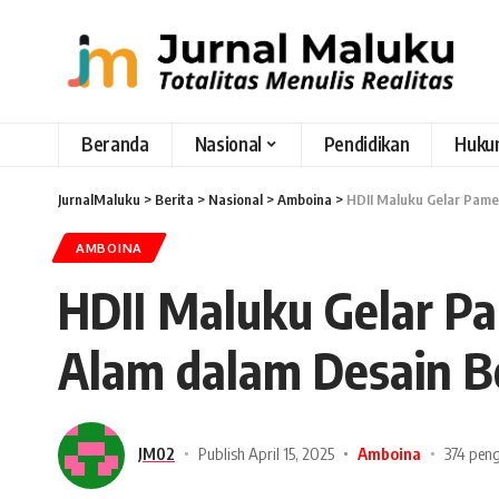
Beranda
Nasional
Pendidikan
Huku
JurnalMaluku
>
Berita
>
Nasional
>
Amboina
>
HDII Maluku Gelar Pame
AMBOINA
HDII Maluku Gelar P
Alam dalam Desain B
JM02
Publish April 15, 2025
Amboina
374 pen