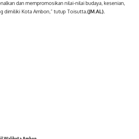
nalkan dan mempromosikan nilai-nilai budaya, kesenian,
ng dimiliki Kota Ambon,” tutup Toisutta.
(JM.AL).
il Walikota Ambon