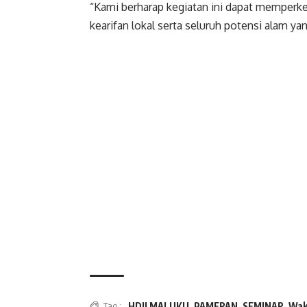
“Kami berharap kegiatan ini dapat memperke
kearifan lokal serta seluruh potensi alam ya
HDII MALUKU
,
PAMERAN
,
SEMINAR
,
Wak
Tag :