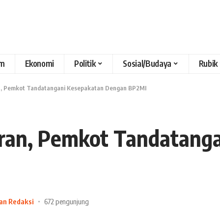
m
Ekonomi
Politik
Sosial/Budaya
Rubik
an, Pemkot Tandatangani Kesepakatan Dengan BP2MI
gran, Pemkot Tandatang
han Redaksi
672 pengunjung