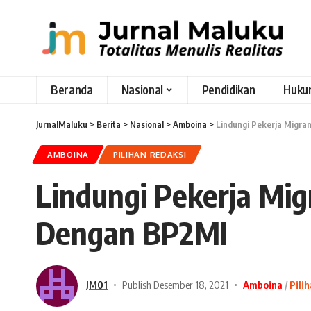
Beranda
Nasional
Pendidikan
Huku
JurnalMaluku
>
Berita
>
Nasional
>
Amboina
>
Lindungi Pekerja Migr
AMBOINA
PILIHAN REDAKSI
Lindungi Pekerja Mi
Dengan BP2MI
JM01
Publish Desember 18, 2021
Amboina
Pili