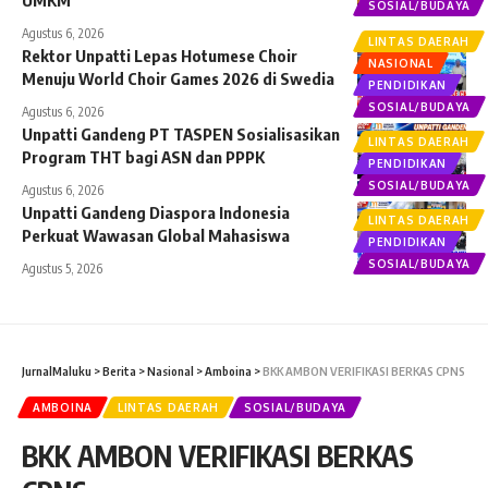
SOSIAL/BUDAYA
Agustus 6, 2026
LINTAS DAERAH
Rektor Unpatti Lepas Hotumese Choir
NASIONAL
Menuju World Choir Games 2026 di Swedia
PENDIDIKAN
SOSIAL/BUDAYA
Agustus 6, 2026
Unpatti Gandeng PT TASPEN Sosialisasikan
LINTAS DAERAH
Program THT bagi ASN dan PPPK
PENDIDIKAN
SOSIAL/BUDAYA
Agustus 6, 2026
Unpatti Gandeng Diaspora Indonesia
LINTAS DAERAH
Perkuat Wawasan Global Mahasiswa
PENDIDIKAN
SOSIAL/BUDAYA
Agustus 5, 2026
JurnalMaluku
>
Berita
>
Nasional
>
Amboina
>
BKK AMBON VERIFIKASI BERKAS CPNS
AMBOINA
LINTAS DAERAH
SOSIAL/BUDAYA
BKK AMBON VERIFIKASI BERKAS