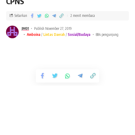
CPNS
Sebarkan
2 menit membaca
JM01
Publish November 27, 2019
Amboina
Lintas Daerah
Sosial/Budaya
884 pengunjung