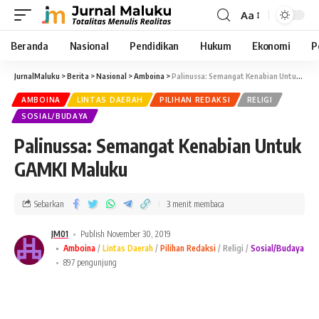
Aa
Beranda
Nasional
Pendidikan
Hukum
Ekonomi
P
JurnalMaluku
>
Berita
>
Nasional
>
Amboina
>
Palinussa: Semangat Kenabian Untuk GAMKI Maluku
AMBOINA
LINTAS DAERAH
PILIHAN REDAKSI
RELIGI
SOSIAL/BUDAYA
Palinussa: Semangat Kenabian Untuk
GAMKI Maluku
Sebarkan
3 menit membaca
JM01
Publish November 30, 2019
Amboina
Lintas Daerah
Pilihan Redaksi
Religi
Sosial/Budaya
897 pengunjung