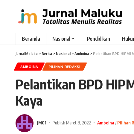
Beranda
Nasional
Pendidikan
Huku
JurnalMaluku
>
Berita
>
Nasional
>
Amboina
>
Pelantikan BPD HIPMI M
AMBOINA
PILIHAN REDAKSI
Pelantikan BPD HIPM
Kaya
JM01
Publish Maret 8, 2022
Amboina
Pilihan 