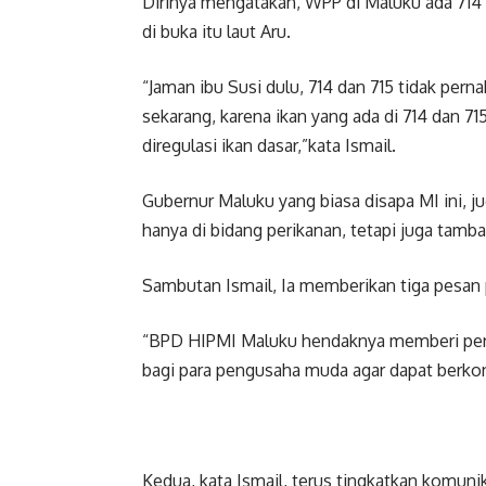
Dirinya mengatakan, WPP di Maluku ada 714 la
di buka itu laut Aru.
“Jaman ibu Susi dulu, 714 dan 715 tidak pern
sekarang, karena ikan yang ada di 714 dan 715 
diregulasi ikan dasar,”kata Ismail.
Gubernur Maluku yang biasa disapa MI ini,
hanya di bidang perikanan, tetapi juga tamb
Sambutan Ismail, Ia memberikan tiga pesan 
“BPD HIPMI Maluku hendaknya memberi perh
bagi para pengusaha muda agar dapat berkon
Kedua, kata Ismail, terus tingkatkan komuni