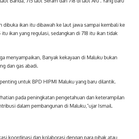
ut Banda, 715 laut Seram dan 718 di laut Aru . Yang baru
ah dibuka ikan itu dibawah ke laut jawa sampai kembali ke
itu ikan yang regulasi, sedangkan di 718 itu ikan tidak
 juga menyampaikan, Banyak kekayaan di Maluku bukan
ang dan gas abadi.
penting untuk BPD HIPMI Maluku yang baru dilantik.
atian pada peningkatan pengetahuan dan keterampilan
tribusi dalam pembangunan di Maluku,”ujar Ismail.
kasi koordinasi dan kolaborasi dengan para pihak atau