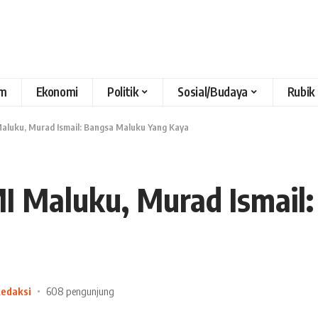
m
Ekonomi
Politik
Sosial/Budaya
Rubik
aluku, Murad Ismail: Bangsa Maluku Yang Kaya
I Maluku, Murad Ismail
Redaksi
608 pengunjung