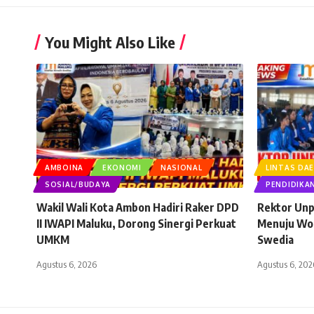
You Might Also Like
AMBOINA
EKONOMI
NASIONAL
LINTAS DA
SOSIAL/BUDAYA
PENDIDIKA
Wakil Wali Kota Ambon Hadiri Raker DPD
Rektor Unp
II IWAPI Maluku, Dorong Sinergi Perkuat
Menuju Wor
UMKM
Swedia
Agustus 6, 2026
Agustus 6, 202