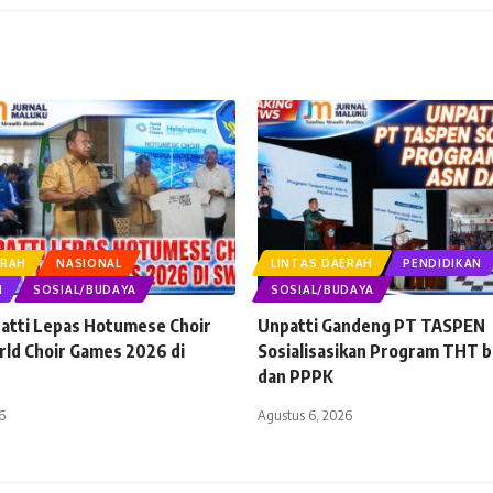
ERAH
NASIONAL
LINTAS DAERAH
PENDIDIKAN
N
SOSIAL/BUDAYA
SOSIAL/BUDAYA
atti Lepas Hotumese Choir
Unpatti Gandeng PT TASPEN
ld Choir Games 2026 di
Sosialisasikan Program THT b
dan PPPK
6
Agustus 6, 2026