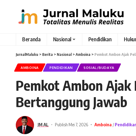
Beranda
Nasional
Pendidikan
Huku
JurnalMaluku
>
Berita
>
Nasional
>
Amboina
>
Pemkot Ambon Ajak Pel
AMBOINA
PENDIDIKAN
SOSIAL/BUDAYA
Pemkot Ambon Ajak P
Bertanggung Jawab
JM AL
Publish Mei 7, 2026
Amboina
Pendidika