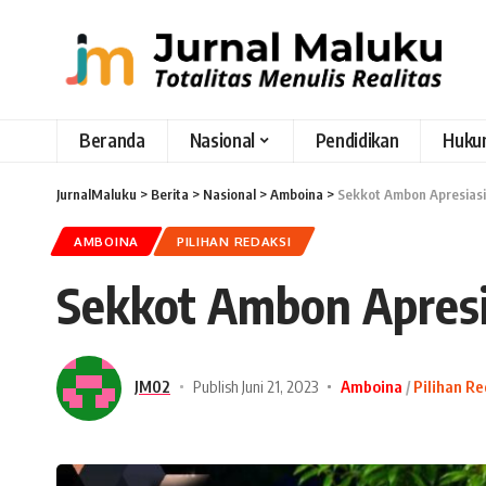
Beranda
Nasional
Pendidikan
Huku
JurnalMaluku
>
Berita
>
Nasional
>
Amboina
>
Sekkot Ambon Apresiasi
AMBOINA
PILIHAN REDAKSI
Sekkot Ambon Apresi
JM02
Publish Juni 21, 2023
Amboina
Pilihan Re