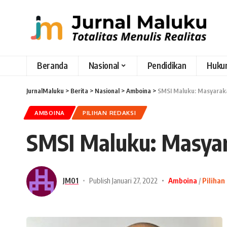
Beranda
Nasional
Pendidikan
Huku
JurnalMaluku
>
Berita
>
Nasional
>
Amboina
>
SMSI Maluku: Masyarak
AMBOINA
PILIHAN REDAKSI
SMSI Maluku: Masyar
JM01
Publish Januari 27, 2022
Amboina
Pilihan