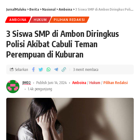
JurnalMaluku
>
Berita
>
Nasional
>
Amboina
>
3 Siswa SMP di Ambon Diringkus Polisi Akibat Cabuli Teman Perempuan di Kuburan
AMBOINA
HUKUM
PILIHAN REDAKSI
3 Siswa SMP di Ambon Diringkus
Polisi Akibat Cabuli Teman
Perempuan di Kuburan
Sebarkan
3 menit membaca
JM02
Publish Juni 14, 2024
Amboina
Hukum
Pilihan Redaksi
1.4k pengunjung