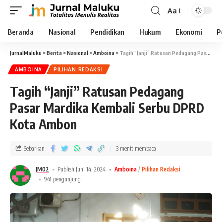
Aa
Beranda
Nasional
Pendidikan
Hukum
Ekonomi
P
JurnalMaluku
>
Berita
>
Nasional
>
Amboina
>
Tagih “Janji” Ratusan Pedagang Pasar Mardika Kembali Serbu DPRD Kota Ambon
AMBOINA
PILIHAN REDAKSI
Tagih “Janji” Ratusan Pedagang
Pasar Mardika Kembali Serbu DPRD
Kota Ambon
Sebarkan
3 menit membaca
JM02
Publish Juni 14, 2024
Amboina
Pilihan Redaksi
941 pengunjung