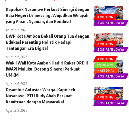
Kapolsek Nusaniwe Perkuat Sinergi dengan
Raja Negeri Urimessing, Wujudkan Wilayah
AMBOINA
yang Aman, Nyaman, dan Kondusif
SOSIAL/BUDAYA
Agustus 7, 2026
DWP Kota Ambon Bekali Orang Tua dengan
Edukasi Parenting Holistik Hadapi
AMBOINA
Tantangan Era Digital
SOSIAL/BUDAYA
Agustus 6, 2026
AMBOINA
Wakil Wali Kota Ambon Hadiri Raker DPD II
EKONOMI
IWAPI Maluku, Dorong Sinergi Perkuat
NASIONAL
UMKM
SOSIAL/BUDAYA
Agustus 6, 2026
Disambut Antusias Warga, Kapolsek
Nusaniwe IPTU Rudy Ahab Perkuat
AMBOINA
Kemitraan dengan Masyarakat
SOSIAL/BUDAYA
Agustus 5, 2026