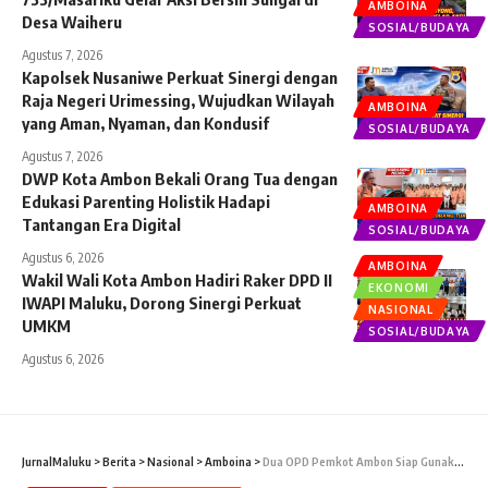
AMBOINA
Desa Waiheru
SOSIAL/BUDAYA
Agustus 7, 2026
Kapolsek Nusaniwe Perkuat Sinergi dengan
Raja Negeri Urimessing, Wujudkan Wilayah
AMBOINA
yang Aman, Nyaman, dan Kondusif
SOSIAL/BUDAYA
Agustus 7, 2026
DWP Kota Ambon Bekali Orang Tua dengan
Edukasi Parenting Holistik Hadapi
AMBOINA
Tantangan Era Digital
SOSIAL/BUDAYA
Agustus 6, 2026
AMBOINA
Wakil Wali Kota Ambon Hadiri Raker DPD II
EKONOMI
IWAPI Maluku, Dorong Sinergi Perkuat
NASIONAL
UMKM
SOSIAL/BUDAYA
Agustus 6, 2026
JurnalMaluku
>
Berita
>
Nasional
>
Amboina
>
Dua OPD Pemkot Ambon Siap Gunakan KKI Sebagai Contoh