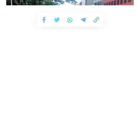
maksimal,” kata Selanno.
Menurutnya, sebelum kebijakan penggunaan kartu kredit ini
Tetap Terhubung
diterapkan, harus ada percontohan lebih dulu dari OPD.
235.3k
Pengikut
56.4k
Pengikut
Hal itu bisa sebagai bahan evaluasi ke depan jika nantinya
Suka
Ikuti
ada kekurangan atau hal lain dari kebijakan dimaksud.
Fanspage Jurnal Maluku
“Jadi kita yang jadi contoh sampai seluruh OPD sudah bisa
berjalan secara objektif. Nanti di triwulan II baru semua OPD
Jurnalmaluku
pakai kartu kredit,” ungkapnya.
Berita Terbaru
Selanno menuturkan, manfaat KKI ini sangat baik bagi tiap-
tiap OPD dari sisi pertanggungjawaban untuk APBD
Semangat Gotong Royong, Yonif
733/Masariku Gelar Aksi Bersih Sungai
nantinya.
di Desa Waiheru
“Dan dari sisi pelayanan juga sangat maksimal,” tutur
Kapolsek Nusaniwe Perkuat Sinergi
Selanno.