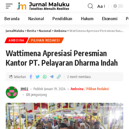
Aa
Beranda
Nasional
Pendidikan
Hukum
Ekonomi
P
JurnalMaluku
>
Berita
>
Nasional
>
Amboina
>
Wattimena Apresiasi Peresmian Kantor PT. Pelayaran Dharma Indah
AMBOINA
PILIHAN REDAKSI
Wattimena Apresiasi Peresmian
Kantor PT. Pelayaran Dharma Indah
Sebarkan
2 menit membaca
JM02
Publish Januari 19, 2024
Amboina
Pilihan Redaksi
328 pengunjung