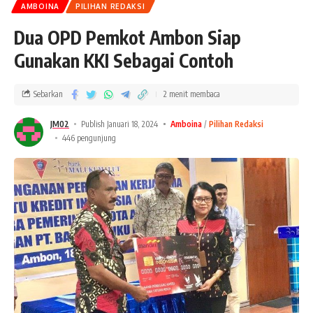
AMBOINA
PILIHAN REDAKSI
Dua OPD Pemkot Ambon Siap
Gunakan KKI Sebagai Contoh
Sebarkan
2 menit membaca
JM02
Publish Januari 18, 2024
Amboina
Pilihan Redaksi
446 pengunjung