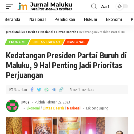
Aa
Beranda
Nasional
Pendidikan
Hukum
Ekonomi
P
JurnalMaluku
>
Berita
>
Nasional
>
Lintas Daerah
>
Kedatangan Presiden Partai Buruh di Maluku, 9 Hal Penting Jadi Prioritas Perjuangan
EKONOMI
LINTAS DAERAH
NASIONAL
Kedatangan Presiden Partai Buruh di
Maluku, 9 Hal Penting Jadi Prioritas
Perjuangan
Sebarkan
5 menit membaca
JM02
Publish Februari 22, 2023
Ekonomi
Lintas Daerah
Nasional
1.1k pengunjung