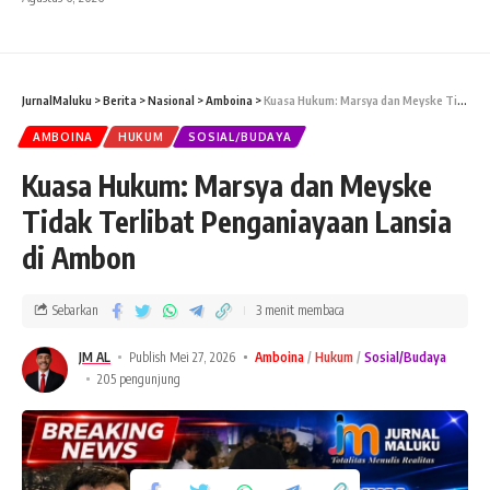
JurnalMaluku
>
Berita
>
Nasional
>
Amboina
>
Kuasa Hukum: Marsya dan Meyske Tidak Terlibat Penganiayaan Lansia di Ambon
AMBOINA
HUKUM
SOSIAL/BUDAYA
Kuasa Hukum: Marsya dan Meyske
Tidak Terlibat Penganiayaan Lansia
di Ambon
Sebarkan
3 menit membaca
JM AL
Publish Mei 27, 2026
Amboina
Hukum
Sosial/Budaya
205 pengunjung