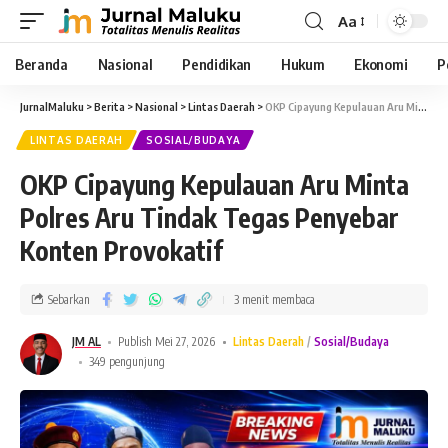
Aa
Beranda
Nasional
Pendidikan
Hukum
Ekonomi
P
JurnalMaluku
>
Berita
>
Nasional
>
Lintas Daerah
>
OKP Cipayung Kepulauan Aru Minta Polres Aru Tindak Tegas Penyebar Konten Provokatif
LINTAS DAERAH
SOSIAL/BUDAYA
OKP Cipayung Kepulauan Aru Minta
Polres Aru Tindak Tegas Penyebar
Konten Provokatif
Sebarkan
3 menit membaca
JM AL
Publish Mei 27, 2026
Lintas Daerah
Sosial/Budaya
349 pengunjung