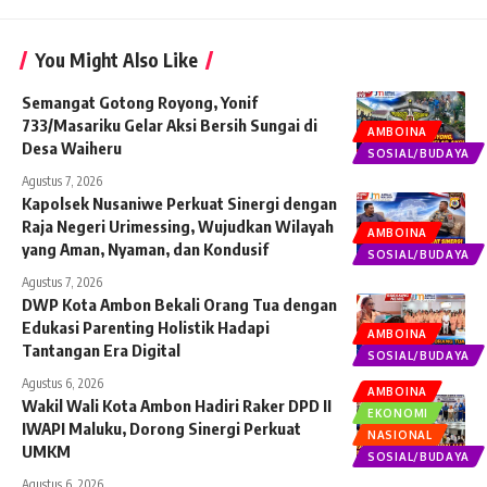
You Might Also Like
Semangat Gotong Royong, Yonif
733/Masariku Gelar Aksi Bersih Sungai di
AMBOINA
Desa Waiheru
SOSIAL/BUDAYA
Agustus 7, 2026
Kapolsek Nusaniwe Perkuat Sinergi dengan
Raja Negeri Urimessing, Wujudkan Wilayah
AMBOINA
yang Aman, Nyaman, dan Kondusif
SOSIAL/BUDAYA
Agustus 7, 2026
DWP Kota Ambon Bekali Orang Tua dengan
Edukasi Parenting Holistik Hadapi
AMBOINA
Tantangan Era Digital
SOSIAL/BUDAYA
Agustus 6, 2026
AMBOINA
Wakil Wali Kota Ambon Hadiri Raker DPD II
EKONOMI
IWAPI Maluku, Dorong Sinergi Perkuat
NASIONAL
UMKM
SOSIAL/BUDAYA
Agustus 6, 2026