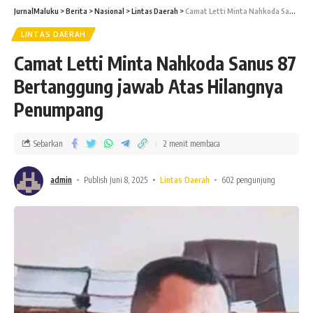
JurnalMaluku
>
Berita
>
Nasional
>
Lintas Daerah
>
Camat Letti Minta Nahkoda Sanus 87 Bertanggung jawab Atas Hilangnya Penumpang
LINTAS DAERAH
Camat Letti Minta Nahkoda Sanus 87
Bertanggung jawab Atas Hilangnya
Penumpang
Sebarkan
2 menit membaca
admin
Publish Juni 8, 2025
Lintas Daerah
602 pengunjung