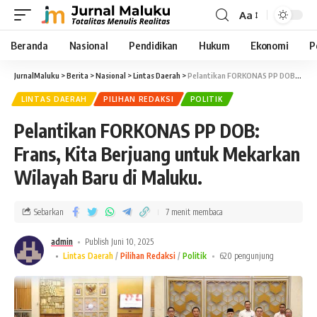
Aa
Beranda
Nasional
Pendidikan
Hukum
Ekonomi
P
JurnalMaluku
>
Berita
>
Nasional
>
Lintas Daerah
>
Pelantikan FORKONAS PP DOB: Frans, Kita Berjuang untuk Mekarkan Wilayah Baru di Maluku.
LINTAS DAERAH
PILIHAN REDAKSI
POLITIK
Pelantikan FORKONAS PP DOB:
Frans, Kita Berjuang untuk Mekarkan
Wilayah Baru di Maluku.
Sebarkan
7 menit membaca
admin
Publish Juni 10, 2025
Lintas Daerah
Pilihan Redaksi
Politik
620 pengunjung