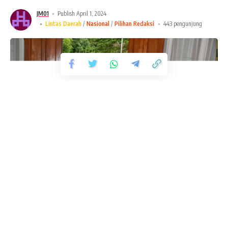
JM01
Publish April 1, 2024
Lintas Daerah
Nasional
Pilihan Redaksi
443 pengunjung
Tetap Terhubung
235.3k
Pengikut
56.4k
Pengikut
Suka
Ikuti
Reimialy dalam sambutannya menjelaskan bahwa kegiatan
ini bertujuan untuk mengevaluasi penilaian pelayanan publik
Fanspage Jurnal Maluku
tahun 2023 dan mempersiapkan penilaian untuk tahun 2024.
Ia berharap melalui pendampingan ini, rekomendasi dan
Jurnalmaluku
masukan dari evaluasi penilaian tahun sebelumnya dapat
diimplementasikan untuk meningkatkan kualitas pelayanan
Berita Terbaru
publik di Kabupaten MBD.
Semangat Gotong Royong, Yonif
733/Masariku Gelar Aksi Bersih Sungai
Ketua Ombudsman RI Wilayah Maluku, Hasan Slamat, SH,
di Desa Waiheru