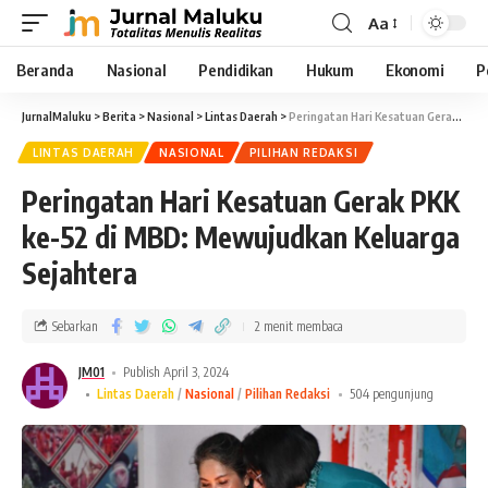
Aa
Beranda
Nasional
Pendidikan
Hukum
Ekonomi
P
JurnalMaluku
>
Berita
>
Nasional
>
Lintas Daerah
>
Peringatan Hari Kesatuan Gerak PKK ke-52 di MBD: Mewujudkan Keluarga Sejahtera
LINTAS DAERAH
NASIONAL
PILIHAN REDAKSI
Peringatan Hari Kesatuan Gerak PKK
ke-52 di MBD: Mewujudkan Keluarga
Sejahtera
Sebarkan
2 menit membaca
JM01
Publish April 3, 2024
Lintas Daerah
Nasional
Pilihan Redaksi
504 pengunjung