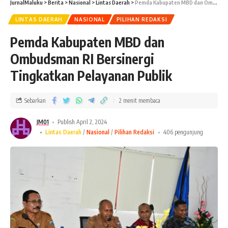
JurnalMaluku
>
Berita
>
Nasional
>
Lintas Daerah
>
Pemda Kabupaten MBD dan Ombudsman RI Bersinergi Tingkatkan Pelayanan Publik
LINTAS DAERAH
NASIONAL
PILIHAN REDAKSI
Pemda Kabupaten MBD dan
Ombudsman RI Bersinergi
Tingkatkan Pelayanan Publik
Sebarkan
2 menit membaca
JM01
Publish April 2, 2024
Lintas Daerah
Nasional
Pilihan Redaksi
406 pengunjung