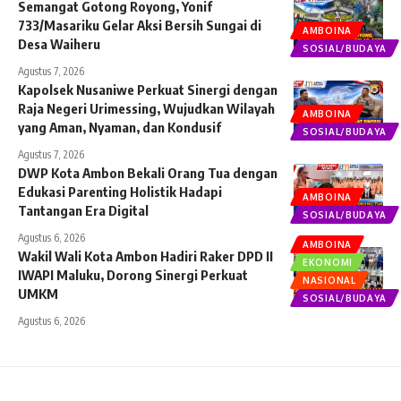
Semangat Gotong Royong, Yonif
733/Masariku Gelar Aksi Bersih Sungai di
AMBOINA
Desa Waiheru
SOSIAL/BUDAYA
Agustus 7, 2026
Kapolsek Nusaniwe Perkuat Sinergi dengan
Raja Negeri Urimessing, Wujudkan Wilayah
AMBOINA
yang Aman, Nyaman, dan Kondusif
SOSIAL/BUDAYA
Agustus 7, 2026
DWP Kota Ambon Bekali Orang Tua dengan
Edukasi Parenting Holistik Hadapi
AMBOINA
Tantangan Era Digital
SOSIAL/BUDAYA
Agustus 6, 2026
AMBOINA
Wakil Wali Kota Ambon Hadiri Raker DPD II
EKONOMI
IWAPI Maluku, Dorong Sinergi Perkuat
NASIONAL
UMKM
SOSIAL/BUDAYA
Agustus 6, 2026