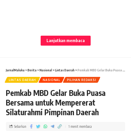
Lanjutkan membaca
JURNALMALUKU
– Pemerintah Kabupaten Maluku Barat
Daya (MBD) bekerja sama dengan Ombudsman RI
Perwakilan Maluku dalam upaya meningkatkan kualitas
JurnalMaluku
>
Berita
>
Nasional
>
Lintas Daerah
>
Pemkab MBD Gelar Buka Puasa Bersama untuk Mempererat Silaturahmi Pimpinan Daerah
pelayanan publik. Kegiatan pendampingan pelayanan publik
LINTAS DAERAH
NASIONAL
PILIHAN REDAKSI
ini diadakan di Ruang Rapat Setda MBD pada Selasa
(02/04/2024) dan dibuka oleh PJ. Sekretaris Daerah
Pemkab MBD Gelar Buka Puasa
Kabupaten MBD, Drs. Daud Reimialy.
Bersama untuk Mempererat
Silaturahmi Pimpinan Daerah
Sebarkan
1 menit membaca