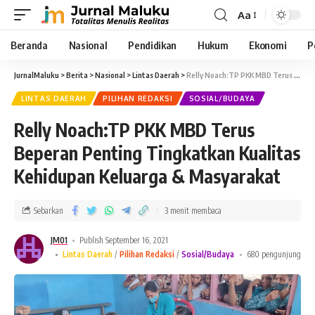
Aa
Beranda
Nasional
Pendidikan
Hukum
Ekonomi
P
JurnalMaluku
>
Berita
>
Nasional
>
Lintas Daerah
>
Relly Noach:TP PKK MBD Terus Beperan Penting Tingkatkan Kualitas Kehidupan Keluarga & Masyarakat
LINTAS DAERAH
PILIHAN REDAKSI
SOSIAL/BUDAYA
Relly Noach:TP PKK MBD Terus
Beperan Penting Tingkatkan Kualitas
Kehidupan Keluarga & Masyarakat
Sebarkan
3 menit membaca
JM01
Publish September 16, 2021
Lintas Daerah
Pilihan Redaksi
Sosial/Budaya
680 pengunjung