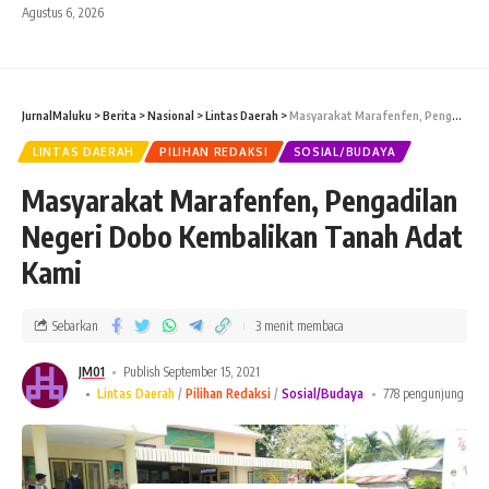
Agustus 6, 2026
JurnalMaluku
>
Berita
>
Nasional
>
Lintas Daerah
>
Masyarakat Marafenfen, Pengadilan Negeri Dobo Kembalikan Tanah Adat Kami
LINTAS DAERAH
PILIHAN REDAKSI
SOSIAL/BUDAYA
Masyarakat Marafenfen, Pengadilan
Negeri Dobo Kembalikan Tanah Adat
Kami
Sebarkan
3 menit membaca
JM01
Publish September 15, 2021
Lintas Daerah
Pilihan Redaksi
Sosial/Budaya
778 pengunjung