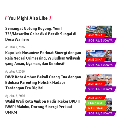
You Might Also Like
Semangat Gotong Royong, Yonif
733/Masariku Gelar Aksi Bersih Sungai di
AMBOINA
Desa Waiheru
SOSIAL/BUDAYA
Agustus 7, 2026
Kapolsek Nusaniwe Perkuat Sinergi dengan
Raja Negeri Urimessing, Wujudkan Wilayah
AMBOINA
yang Aman, Nyaman, dan Kondusif
SOSIAL/BUDAYA
Agustus 7, 2026
DWP Kota Ambon Bekali Orang Tua dengan
Edukasi Parenting Holistik Hadapi
AMBOINA
Tantangan Era Digital
SOSIAL/BUDAYA
Agustus 6, 2026
AMBOINA
Wakil Wali Kota Ambon Hadiri Raker DPD II
EKONOMI
IWAPI Maluku, Dorong Sinergi Perkuat
NASIONAL
UMKM
SOSIAL/BUDAYA