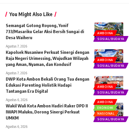
You Might Also Like
Semangat Gotong Royong, Yonif
733/Masariku Gelar Aksi Bersih Sungai di
AMBOINA
Desa Waiheru
SOSIAL/BUDAYA
Agustus 7, 2026
Kapolsek Nusaniwe Perkuat Sinergi dengan
Raja Negeri Urimessing, Wujudkan Wilayah
AMBOINA
yang Aman, Nyaman, dan Kondusif
SOSIAL/BUDAYA
Agustus 7, 2026
DWP Kota Ambon Bekali Orang Tua dengan
Edukasi Parenting Holistik Hadapi
AMBOINA
Tantangan Era Digital
SOSIAL/BUDAYA
Agustus 6, 2026
AMBOINA
Wakil Wali Kota Ambon Hadiri Raker DPD II
EKONOMI
IWAPI Maluku, Dorong Sinergi Perkuat
NASIONAL
UMKM
SOSIAL/BUDAYA
Agustus 6, 2026