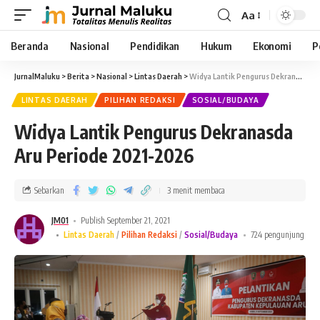
Aa
Beranda
Nasional
Pendidikan
Hukum
Ekonomi
P
JurnalMaluku
>
Berita
>
Nasional
>
Lintas Daerah
>
Widya Lantik Pengurus Dekranasda Aru Periode 2021-2026
LINTAS DAERAH
PILIHAN REDAKSI
SOSIAL/BUDAYA
Widya Lantik Pengurus Dekranasda
Aru Periode 2021-2026
Sebarkan
3 menit membaca
JM01
Publish September 21, 2021
Lintas Daerah
Pilihan Redaksi
Sosial/Budaya
724 pengunjung