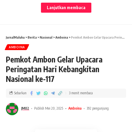
Lanjutkan membaca
JURNALMALUKU-Pemerintah Kota (PEMKOT) Ambon
JurnalMaluku
>
Berita
>
Nasional
>
Amboina
>
Pemkot Ambon Gelar Upacara Peringatan Hari Kebangkitan Nasional ke-117
menggelar Forum konsultasi publik rancangan awal rencana
pembangunan jangka menengah (RANWAL RPJMD) Kota
AMBOINA
Ambon tahun 2025-2029.
Pemkot Ambon Gelar Upacara
Peringatan Hari Kebangkitan
Hadir pada rapat yang berlangsung, Walikota Ambon
sekaligus membuka secara resmi rapat yang berlangsung, PJ
Nasional ke-117
Sekretaris, Pimpinan OPD, Anggota DPRD Kota Ambon.
Sebarkan
3 menit membaca
JM02
Publish Mei 20, 2025
Amboina
392 pengunjung