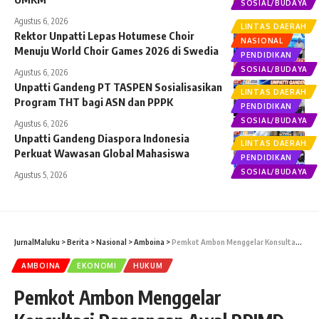
SOSIAL/BUDAYA
Agustus 6, 2026
LINTAS DAERAH
Rektor Unpatti Lepas Hotumese Choir
NASIONAL
Menuju World Choir Games 2026 di Swedia
PENDIDIKAN
SOSIAL/BUDAYA
Agustus 6, 2026
Unpatti Gandeng PT TASPEN Sosialisasikan
LINTAS DAERAH
Program THT bagi ASN dan PPPK
PENDIDIKAN
SOSIAL/BUDAYA
Agustus 6, 2026
Unpatti Gandeng Diaspora Indonesia
LINTAS DAERAH
Perkuat Wawasan Global Mahasiswa
PENDIDIKAN
SOSIAL/BUDAYA
Agustus 5, 2026
JurnalMaluku
>
Berita
>
Nasional
>
Amboina
>
Pemkot Ambon Menggelar Konsultasi Rancangan Awal RPJMD Tahun 2025-2029.
AMBOINA
EKONOMI
HUKUM
Pemkot Ambon Menggelar