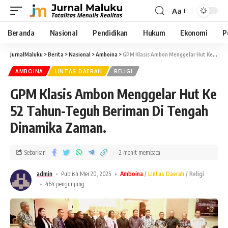
Aa
Beranda
Nasional
Pendidikan
Hukum
Ekonomi
P
JurnalMaluku
>
Berita
>
Nasional
>
Amboina
>
GPM Klasis Ambon Menggelar Hut Ke 52 Tahun-Teguh Beriman Di Tengah Dinamika Zaman.
AMBOINA
LINTAS DAERAH
RELIGI
GPM Klasis Ambon Menggelar Hut Ke
52 Tahun-Teguh Beriman Di Tengah
Dinamika Zaman.
Sebarkan
2 menit membaca
admin
Publish Mei 20, 2025
Amboina
Lintas Daerah
Religi
464 pengunjung