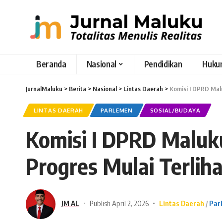
Beranda
Nasional
Pendidikan
Huku
JurnalMaluku
>
Berita
>
Nasional
>
Lintas Daerah
>
Komisi I DPRD Mal
LINTAS DAERAH
PARLEMEN
SOSIAL/BUDAYA
Komisi I DPRD Maluku
Progres Mulai Terlih
JM AL
Publish April 2, 2026
Lintas Daerah
Par