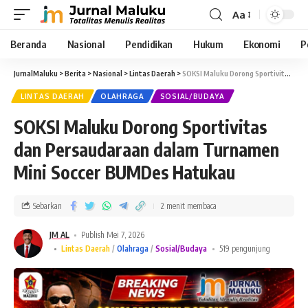
Aa
Beranda
Nasional
Pendidikan
Hukum
Ekonomi
P
JurnalMaluku
>
Berita
>
Nasional
>
Lintas Daerah
>
SOKSI Maluku Dorong Sportivitas dan Persaudaraan dalam Turnamen Mini Soccer BUMDes Hatukau
LINTAS DAERAH
OLAHRAGA
SOSIAL/BUDAYA
SOKSI Maluku Dorong Sportivitas
dan Persaudaraan dalam Turnamen
Mini Soccer BUMDes Hatukau
Sebarkan
2 menit membaca
JM AL
Publish Mei 7, 2026
Lintas Daerah
Olahraga
Sosial/Budaya
519 pengunjung