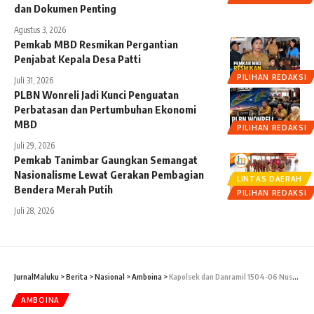
dan Dokumen Penting
Agustus 3, 2026
Pemkab MBD Resmikan Pergantian
Penjabat Kepala Desa Patti
PILIHAN REDAKSI
Juli 31, 2026
PLBN Wonreli Jadi Kunci Penguatan
Perbatasan dan Pertumbuhan Ekonomi
MBD
PILIHAN REDAKSI
Juli 29, 2026
Pemkab Tanimbar Gaungkan Semangat
Nasionalisme Lewat Gerakan Pembagian
LINTAS DAERAH
Bendera Merah Putih
PILIHAN REDAKSI
Juli 28, 2026
JurnalMaluku
>
Berita
>
Nasional
>
Amboina
>
Kapolsek dan Danramil 1504-06 Nusaniwe Pimpin Apel Sinergitas TNI POLRI
AMBOINA