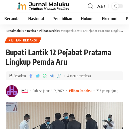
Aa
Beranda
Nasional
Pendidikan
Hukum
Ekonomi
P
JurnalMaluku
>
Berita
>
Pilihan Redaksi
>
Bupati Lantik 12 Pejabat Pratama Lingkup Pemda Aru
PILIHAN REDAKSI
Bupati Lantik 12 Pejabat Pratama
Lingkup Pemda Aru
Sebarkan
4 menit membaca
JM01
Publish Januari 12, 2022
Pilihan Redaksi
796 pengunjung