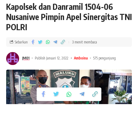
Kapolsek dan Danramil 1504-06
Nusaniwe Pimpin Apel Sinergitas TNI
POLRI
Sebarkan
3 menit membaca
JM01
Publish Januari 12, 2022
Amboina
575 pengunjung