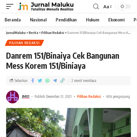
Aa
Beranda
Nasional
Pendidikan
Hukum
Ekonomi
P
JurnalMaluku
>
Berita
>
Pilihan Redaksi
>
Danrem 151/Binaiya Cek Bangunan Mess Korem 151/Biniaya
PILIHAN REDAKSI
Danrem 151/Binaiya Cek Bangunan
Mess Korem 151/Biniaya
Sebarkan
2 menit membaca
JM01
Publish Desember 21, 2021
Pilihan Redaksi
606 pengunjung