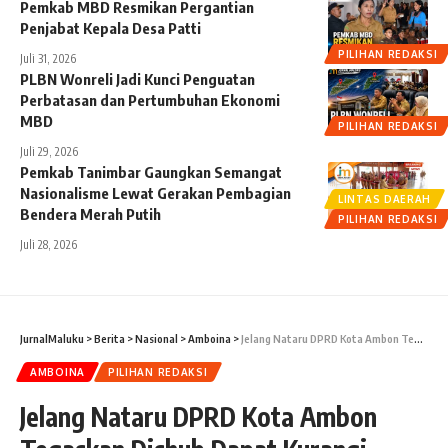
Pemkab MBD Resmikan Pergantian
Penjabat Kepala Desa Patti
PILIHAN REDAKSI
Juli 31, 2026
PLBN Wonreli Jadi Kunci Penguatan
Perbatasan dan Pertumbuhan Ekonomi
MBD
PILIHAN REDAKSI
Juli 29, 2026
Pemkab Tanimbar Gaungkan Semangat
Nasionalisme Lewat Gerakan Pembagian
LINTAS DAERAH
Bendera Merah Putih
PILIHAN REDAKSI
Juli 28, 2026
JurnalMaluku
>
Berita
>
Nasional
>
Amboina
>
Jelang Nataru DPRD Kota Ambon Tegaskan Dishub Dapat Kurangi Kemacetan
AMBOINA
PILIHAN REDAKSI
Jelang Nataru DPRD Kota Ambon