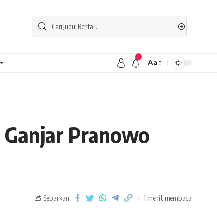
Aa
r Ganjar Pranowo
Sebarkan
1 menit membaca