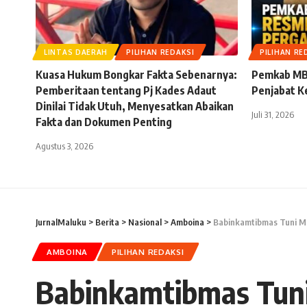
LINTAS DAERAH
PILIHAN REDAKSI
PILIHAN RE
Kuasa Hukum Bongkar Fakta Sebenarnya:
Pemkab MB
Pemberitaan tentang Pj Kades Adaut
Penjabat K
Dinilai Tidak Utuh, Menyesatkan Abaikan
Juli 31, 2026
Fakta dan Dokumen Penting
Agustus 3, 2026
JurnalMaluku
>
Berita
>
Nasional
>
Amboina
>
Babinkamtibmas Tuni M
AMBOINA
PILIHAN REDAKSI
Babinkamtibmas Tuni