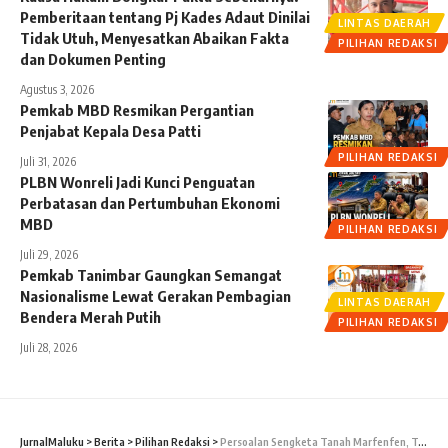
Pemberitaan tentang Pj Kades Adaut Dinilai
LINTAS DAERAH
Tidak Utuh, Menyesatkan Abaikan Fakta
PILIHAN REDAKSI
dan Dokumen Penting
Agustus 3, 2026
Pemkab MBD Resmikan Pergantian
Penjabat Kepala Desa Patti
PILIHAN REDAKSI
Juli 31, 2026
PLBN Wonreli Jadi Kunci Penguatan
Perbatasan dan Pertumbuhan Ekonomi
MBD
PILIHAN REDAKSI
Juli 29, 2026
Pemkab Tanimbar Gaungkan Semangat
Nasionalisme Lewat Gerakan Pembagian
LINTAS DAERAH
Bendera Merah Putih
PILIHAN REDAKSI
Juli 28, 2026
JurnalMaluku
>
Berita
>
Pilihan Redaksi
>
Persoalan Sengketa Tanah Marfenfen, Tetelepta: KSP Siap Fasilitasi ke Pihak Terkait