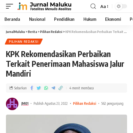
Aa
Beranda
Nasional
Pendidikan
Hukum
Ekonomi
P
JurnalMaluku
>
Berita
>
Pilihan Redaksi
>
KPK Rekomendasikan Perbaikan Terkait Penerimaan Mahasiswa Jalur Mandiri
PILIHAN REDAKSI
KPK Rekomendasikan Perbaikan
Terkait Penerimaan Mahasiswa Jalur
Mandiri
Sebarkan
4 menit membaca
JM01
Publish Agustus 23, 2022
Pilihan Redaksi
562 pengunjung