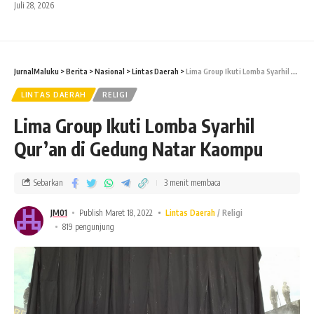
Juli 28, 2026
JurnalMaluku
>
Berita
>
Nasional
>
Lintas Daerah
>
Lima Group Ikuti Lomba Syarhil Qur’an di Gedung Natar Kaompu
LINTAS DAERAH
RELIGI
Lima Group Ikuti Lomba Syarhil
Qur’an di Gedung Natar Kaompu
Sebarkan
3 menit membaca
JM01
Publish Maret 18, 2022
Lintas Daerah
Religi
819 pengunjung