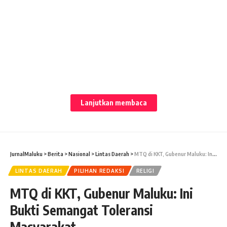
Lanjutkan membaca
JURNALMALUKU
– Usai Resmi dibuka oleh Gubernur
JurnalMaluku
>
Berita
>
Nasional
>
Lintas Daerah
>
MTQ di KKT, Gubenur Maluku: Ini Bukti Semangat Toleransi Masyarakat
Maluku Irjen Pol ( Purn) Drs.Murad Ismail pada jumat
(18/03/2022) malam yang berlokasi di lapangan mandriak
LINTAS DAERAH
PILIHAN REDAKSI
RELIGI
kafilah 11 Kabupaten/ kota MTQ XXIX tingkat Provinsi Maluku
MTQ di KKT, Gubenur Maluku: Ini
di pertandingkan.
Bukti Semangat Toleransi
Masyarakat