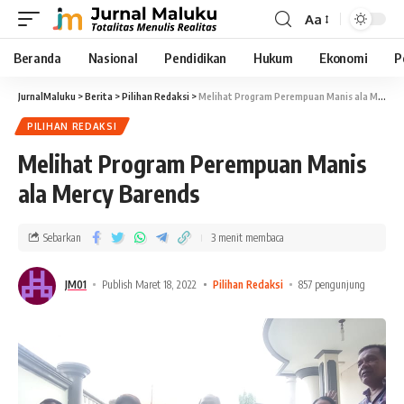
Aa
Beranda
Nasional
Pendidikan
Hukum
Ekonomi
P
JurnalMaluku
>
Berita
>
Pilihan Redaksi
>
Melihat Program Perempuan Manis ala Mercy Barends
PILIHAN REDAKSI
Melihat Program Perempuan Manis
ala Mercy Barends
Sebarkan
3 menit membaca
JM01
Publish Maret 18, 2022
Pilihan Redaksi
857 pengunjung