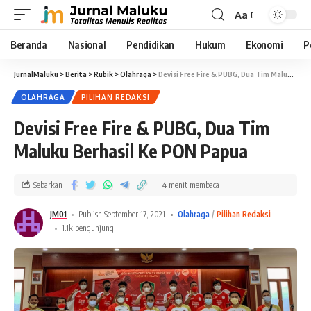
Aa
Beranda
Nasional
Pendidikan
Hukum
Ekonomi
P
JurnalMaluku
>
Berita
>
Rubik
>
Olahraga
>
Devisi Free Fire & PUBG, Dua Tim Maluku Berhasil Ke PON Papua
OLAHRAGA
PILIHAN REDAKSI
Devisi Free Fire & PUBG, Dua Tim
Maluku Berhasil Ke PON Papua
Sebarkan
4 menit membaca
JM01
Publish September 17, 2021
Olahraga
Pilihan Redaksi
1.1k pengunjung