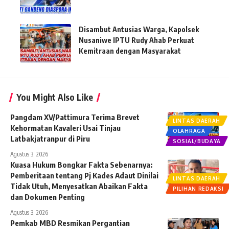
Disambut Antusias Warga, Kapolsek
Nusaniwe IPTU Rudy Ahab Perkuat
Kemitraan dengan Masyarakat
You Might Also Like
Pangdam XV/Pattimura Terima Brevet
LINTAS DAERAH
Kehormatan Kavaleri Usai Tinjau
OLAHRAGA
Latbakjatranpur di Piru
SOSIAL/BUDAYA
Agustus 3, 2026
Kuasa Hukum Bongkar Fakta Sebenarnya:
Pemberitaan tentang Pj Kades Adaut Dinilai
LINTAS DAERAH
Tidak Utuh, Menyesatkan Abaikan Fakta
PILIHAN REDAKSI
dan Dokumen Penting
Agustus 3, 2026
Pemkab MBD Resmikan Pergantian