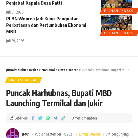
Penjabat Kepala Desa Patti
PILIHAN REDAKSI
Juli 31, 2026
PLBN Wonreli Jadi Kunci Penguatan
Perbatasan dan Pertumbuhan Ekonomi
MBD
PILIHAN REDAKSI
Juli 29, 2026
JurnalMaluku
>
Berita
>
Nasional
>
Lintas Daerah
>
Puncak Harhubnas, Bupati MBD Launching Termikal dan Jukir
LINTAS DAERAH
Puncak Harhubnas, Bupati MBD
Launching Termikal dan Jukir
Sebarkan
3 menit membaca
JM01
Publish September 17, 2021
Lintas Daerah
774 pengunjung